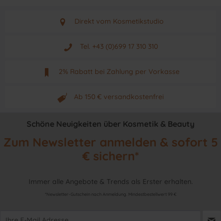
Direkt vom Kosmetikstudio
Aus Graz - Österreich
Tel. +43 (0)699 17 310 310
Mo - Fr. von 9 - 17 Uhr
2% Rabatt bei Zahlung per Vorkasse
Neuwertiges & aktuelles Produkt
Ab 150 € versandkostenfrei
Originalprodukt vom Hersteller
Schöne Neuigkeiten über Kosmetik & Beauty
Zum Newsletter anmelden & sofort 5
€ sichern*
Immer alle Angebote & Trends als Erster erhalten.
*Newsletter-Gutschein nach Anmeldung. Mindestbestellwert 99 €