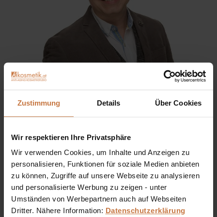
Sie haben eine Frage? Sie wünschen sich eine
Zustimmung
Details
Über Cookies
Produktberatung oder wollen nur wissen, wie man das
kosmetische Produkt richtig anwendet?
Wir respektieren Ihre Privatsphäre
Ich stehe Ihnen gerne persönlich zur Verfügung:
Wir verwenden Cookies, um Inhalte und Anzeigen zu
personalisieren, Funktionen für soziale Medien anbieten
+43 (0)699 17 310 310
zu können, Zugriffe auf unsere Webseite zu analysieren
und personalisierte Werbung zu zeigen - unter
Dennis Grischek, Inhaber Kosmetikstudio in Graz & kosmetik.at
Umständen von Werbepartnern auch auf Webseiten
Dritter. Nähere Information:
Datenschutzerklärung