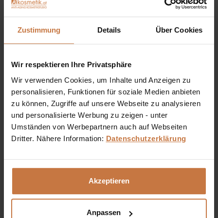
Zustimmung
Details
Über Cookies
Wir respektieren Ihre Privatsphäre
Wir verwenden Cookies, um Inhalte und Anzeigen zu
personalisieren, Funktionen für soziale Medien anbieten
Moskito / Mosquito Stop Spray
zu können, Zugriffe auf unsere Webseite zu analysieren
und personalisierte Werbung zu zeigen - unter
100% natürlicher Schutz vor Mücken als praktischer
Pumpspray. Hilft gegen heimische und tropische Mücken
Umständen von Werbepartnern auch auf Webseiten
sowie gegen Bremsen.
Dritter. Nähere Information:
Datenschutzerklärung
Inhalt
0.1 Liter
(€ 89,00 * / 1 Liter)
€ 8,90 *
Akzeptieren
In den
Warenkorb
Auf die Wunschliste
Anpassen