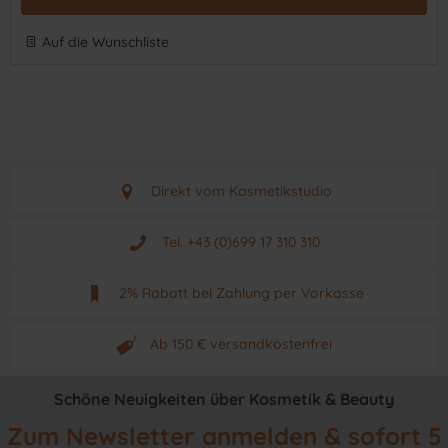
Auf die Wunschliste
Direkt vom Kosmetikstudio
Aus Graz - Österreich
Tel. +43 (0)699 17 310 310
Mo - Fr. von 9 - 17 Uhr
2% Rabatt bei Zahlung per Vorkasse
Neuwertiges & aktuelles Produkt
Ab 150 € versandkostenfrei
Originalprodukt vom Hersteller
Schöne Neuigkeiten über Kosmetik & Beauty
Zum Newsletter anmelden & sofort 5