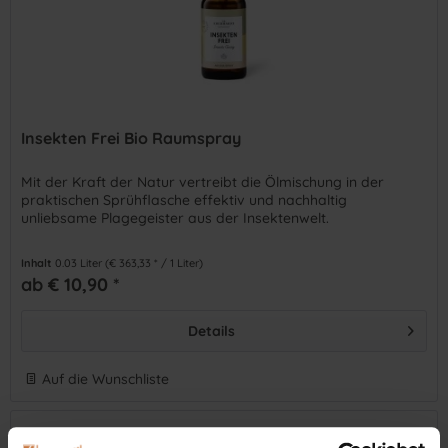
Insekten Frei Bio Raumspray
Mit der Kraft der Natur vertreibt die Ölmischung in der
praktischen Sprühflasche effektiv und nachhaltig
unliebsame Plagegeister aus der Insektenwelt.
Inhalt
0.03 Liter
(€ 363,33 * / 1 Liter)
ab € 10,90 *
Details
Auf die Wunschliste