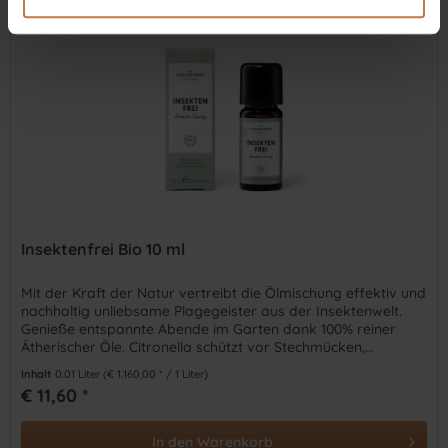
Insektenfrei Bio 10 ml
Mit der Kraft der Natur vertreibt die Ölmischung effektiv und
nachhaltig unliebsame Plagegeister aus der Insektenwelt.
Genieße entspannte Abende im Garten dank 100% reiner
Ätherischer Öle. Citronella schützt vor Stechmücken,...
Inhalt
0.01 Liter
(€ 1.160,00 * / 1 Liter)
€ 11,60 *
In den
Warenkorb