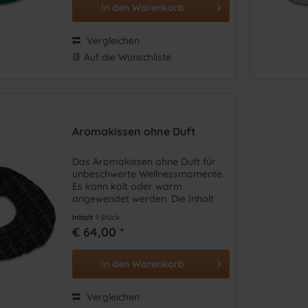
In den
Warenkorb
Vergleichen
Auf die Wunschliste
Aromakissen ohne Duft
Das Aromakissen ohne Duft für
unbeschwerte Wellnessmomente.
Es kann kalt oder warm
angewendet werden. Die Inhalt
fördert die natürliche Harmonie
Inhalt
1 Stück
von Körper, Geist und Seele und
€ 64,00 *
hilft bei diversen Beschwerden.
In den
Warenkorb
Vergleichen