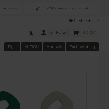
er Vorkasse
Ab 150 € versandkostenfrei
s Produkt
Originalprodukt vom Hersteller
Service/Hilfe
Mein Konto
€ 0,00 *
e
Figur
AKTION
Magazin
Fachberatung