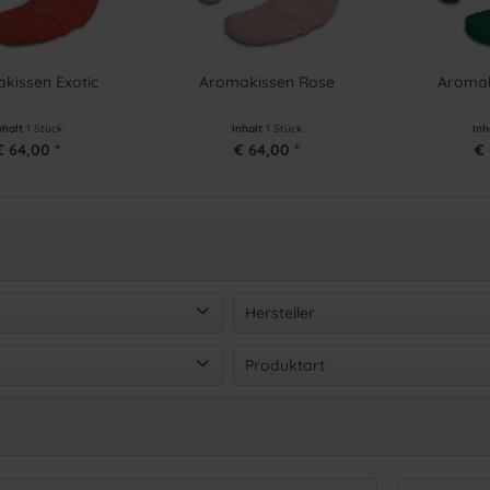
kissen Exotic
Aromakissen Rose
Aromak
nhalt
1 Stück
Inhalt
1 Stück
Inh
€ 64,00 *
€ 64,00 *
€ 
Hersteller
LA RIC
(
9
)
Produktart
on
€ 36,00
bis
€ 64,00
4
(
9
)
Wohnkosmetik
(
9
)
4
(
9
)
4
(
9
)