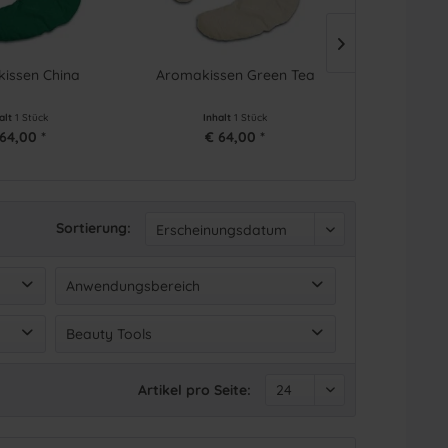
issen China
Aromakissen Green Tea
Aromakiss
alt
1 Stück
Inhalt
1 Stück
Inha
64,00 *
€ 64,00 *
€ 6
Sortierung:
Anwendungsbereich
Körper
(
9
)
Beauty Tools
Körper
(
9
)
Artikel pro Seite: