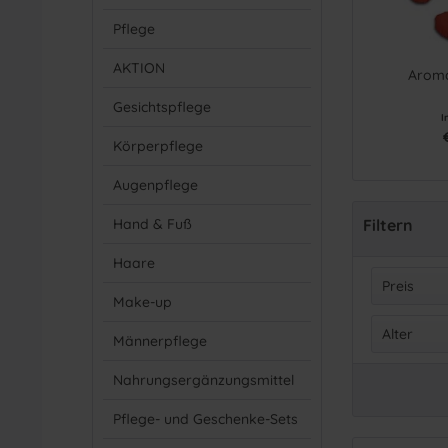
Pflege
AKTION
Aroma
Gesichtspflege
I
Körperpflege
Augenpflege
Hand & Fuß
Filtern
Haare
Preis
Make-up
Alter
Männerpflege
v
Nahrungsergänzungsmittel
18-2
25-3
Pflege- und Geschenke-Sets
35-4