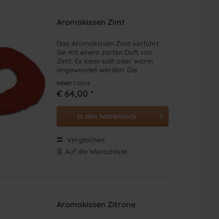
Aromakissen Zimt
Das Aromakissen Zimt verführt
Sie mit einem zarten Duft von
Zimt. Es kann kalt oder warm
angewendet werden. Die
Kräutermischung fördert die
Inhalt
1 Stück
natürliche Harmonie von Körper,
€ 64,00 *
Geist und Seele und hilft bei
diversen Beschwerden.
In den
Warenkorb
Vergleichen
Auf die Wunschliste
Aromakissen Zitrone