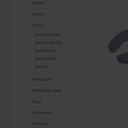
Sonne
45-5
55+
(
Winter
Düfte
Aromakissen
Ätherische Öle
Duftkerzen
Raumdüfte
Parfum
Wirkstoffe
Produktproben
Figur
Gutschein
AKTION