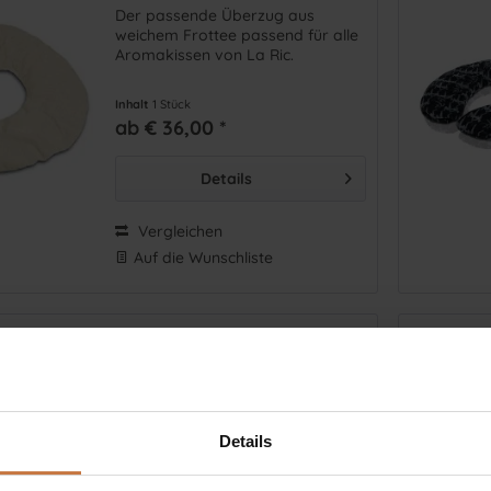
Der passende Überzug aus
weichem Frottee passend für alle
Aromakissen von La Ric.
Inhalt
1 Stück
ab € 36,00 *
Details
Vergleichen
Auf die Wunschliste
Aromakissen Exotic
Das Aromakissen Exotic verführt
Details
Sie mit einem zarten Duft der
Exotik. Es kann kalt oder warm
angewendet werden. Die