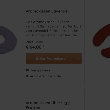
4
(
9
)
9
)
Aromakissen Lavendel
Das Aromakissen Lavendel
verführt Sie mit einem zarten Duft
von Lavendel. Es kann kalt oder
warm angewendet werden. Die
Kräutermischung fördert die
Inhalt
1 Stück
natürliche Harmonie von Körper,
€ 64,00 *
Geist und Seele und hilft bei
diversen Beschwerden.
In den
Warenkorb
Vergleichen
Auf die Wunschliste
Aromakissen Überzug /
Frottee