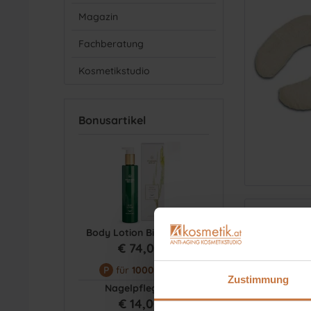
Magazin
Fachberatung
Kosmetikstudio
Bonusartikel
Body Lotion Bio Aloe m...
€ 74,00 *
P
für
1000
Punkte
Zustimmung
Nagelpflegestift
€ 14,00 *