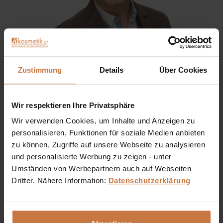
Zustimmung
Details
Über Cookies
Sie haben eine Frage? Sie wünschen sich eine
Produktberatung oder wollen nur wissen, wie man das
Wir respektieren Ihre Privatsphäre
kosmetische Produkt richtig anwendet?
Wir verwenden Cookies, um Inhalte und Anzeigen zu
personalisieren, Funktionen für soziale Medien anbieten
Ich stehe Ihnen gerne persönlich zur Verfügung:
zu können, Zugriffe auf unsere Webseite zu analysieren
und personalisierte Werbung zu zeigen - unter
+43 (0)699 17 310 310
Umständen von Werbepartnern auch auf Webseiten
Dritter. Nähere Information:
Datenschutzerklärung
Dennis Grischek, Inhaber Kosmetikstudio in Graz & kosmetik.at