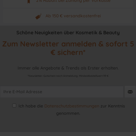
2% Rabatt bei Zahlung per Vorkasse
Neuwertiges & aktuelles Produkt
Ab 150 € versandkostenfrei
Originalprodukt vom Hersteller
Schöne Neuigkeiten über Kosmetik & Beauty
Zum Newsletter anmelden & sofort 5
€ sichern*
Immer alle Angebote & Trends als Erster erhalten.
*Newsletter-Gutschein nach Anmeldung. Mindestbestellwert 99 €
Ich habe die
Datenschutzbestimmungen
zur Kenntnis
genommen.