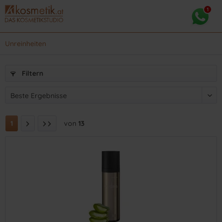
Unreinheiten
Filtern
1
von
13
(
21
)
(
6
)