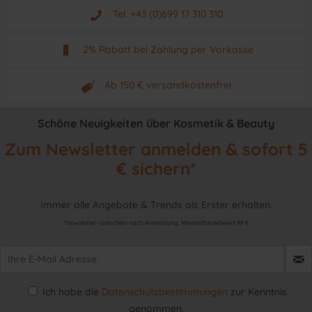
Aus Graz - Österreich
Tel. +43 (0)699 17 310 310
Mo - Fr. von 9 - 17 Uhr
2% Rabatt bei Zahlung per Vorkasse
Neuwertiges & aktuelles Produkt
Ab 150 € versandkostenfrei
Originalprodukt vom Hersteller
Schöne Neuigkeiten über Kosmetik & Beauty
Zum Newsletter anmelden & sofort 5
€ sichern*
Immer alle Angebote & Trends als Erster erhalten.
*Newsletter-Gutschein nach Anmeldung. Mindestbestellwert 99 €
Ich habe die
Datenschutzbestimmungen
zur Kenntnis
genommen.