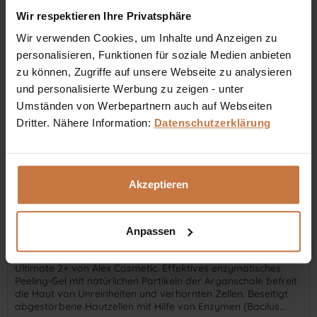
Wir respektieren Ihre Privatsphäre
In den
Warenkorb
Wir verwenden Cookies, um Inhalte und Anzeigen zu
Auf die Wunschliste
personalisieren, Funktionen für soziale Medien anbieten
zu können, Zugriffe auf unsere Webseite zu analysieren
und personalisierte Werbung zu zeigen - unter
Umständen von Werbepartnern auch auf Webseiten
Dritter. Nähere Information:
Datenschutzerklärung
Akzeptieren
Anpassen
Ultimate 2+
Ultimate 2+ von Alex Cosmetic. Effektives enzymatisches
Peeling-Gel mit natürlichen Partikeln der Arganschale befreit
die Haut von Unreinheiten und verhornten Zellen. Beseitigt
abgestorbene Hautzellen mit Hilfe von Enzymen (Bacilus...