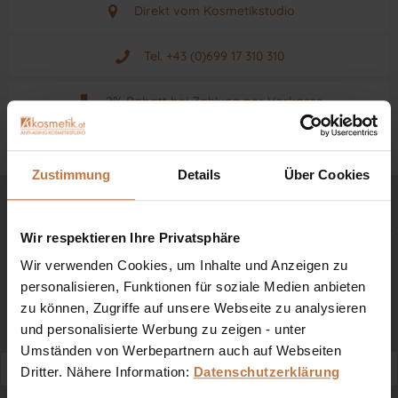
Direkt vom Kosmetikstudio
Aus Graz - Österreich
Tel. +43 (0)699 17 310 310
Mo - Fr. von 9 - 17 Uhr
2% Rabatt bei Zahlung per Vorkasse
Neuwertiges & aktuelles Produkt
Ab 150 € versandkostenfrei
Zustimmung
Details
Über Cookies
Originalprodukt vom Hersteller
Schöne Neuigkeiten über Kosmetik & Beauty
Zum Newsletter anmelden & sofort 5
Wir respektieren Ihre Privatsphäre
€ sichern*
Wir verwenden Cookies, um Inhalte und Anzeigen zu
personalisieren, Funktionen für soziale Medien anbieten
Immer alle Angebote & Trends als Erster erhalten.
zu können, Zugriffe auf unsere Webseite zu analysieren
*Newsletter-Gutschein nach Anmeldung. Mindestbestellwert 99 €
und personalisierte Werbung zu zeigen - unter
Umständen von Werbepartnern auch auf Webseiten
Dritter. Nähere Information:
Datenschutzerklärung