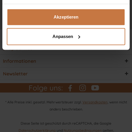
Ich habe die
Datenschutzbestimmungen
zur Kenntnis
genommen.
Akzeptieren
Service Hotline
Anpassen
Shop Service
Informationen
Newsletter
Folge uns:
* Alle Preise inkl. gesetzl. Mehrwertsteuer zzgl.
Versandkosten
, wenn nicht
anders beschrieben.
Diese Seite ist geschützt durch reCAPTCHA, die Google
Datenschutzerklärung
und
Nutzungsbedingungen
gelten.