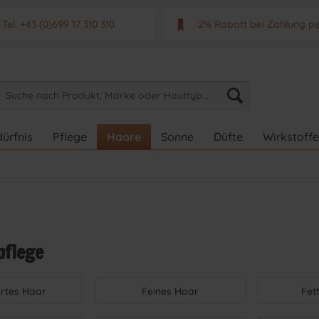
Tel. +43 (0)699 17 310 310
2% Rabatt bei Zahlung p
Mo - Fr. von 9 - 17 Uhr
Neuwertiges & aktuelle
ürfnis
Pflege
Haare
Sonne
Düfte
Wirkstoffe
pflege
ertes Haar
Feines Haar
Fet