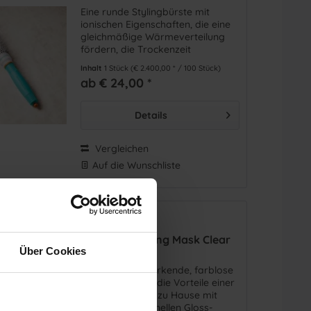
Eine runde Stylingbürste mit
ionischen Eigenschaften, die eine
gleichmäßige Wärmeverteilung
fördern, die Trockenzeit
verkürzen und den Glanz
Inhalt
1 Stück
(€ 2.400,00 * / 100 Stück)
verstärken.
ab € 24,00 *
Details
Vergleichen
Auf die Wunschliste
Color Depositing Mask Clear
Über Cookies
Eine glanzverstärkende, farblose
Haarmaske, die die Vorteile einer
Tiefenpflege für zu Hause mit
einem professionellen Gloss-