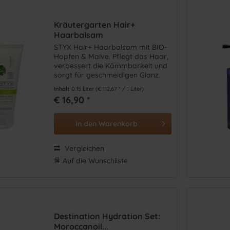
Nioxin
(
1
)
wachstum
(
11
)
ge- & Geschenke-Sets
(
1
)
Nuxe
(
6
)
öl
(
11
)
e
(
2
)
Kräutergarten Hair+
Pharmos Natur
(
3
)
en / Wellen
(
36
)
Haarbalsam
Sebastian Professional
(
23
)
ales Haar
(
75
)
STYX Hair+ Haarbalsam mit BIO-
Sofri
(
4
)
Hopfen & Malve. Pflegt das Haar,
e / Spülung / Kur
(
68
)
verbessert die Kämmbarkeit und
STYX
(
32
)
ible Kopfhaut
(
24
)
sorgt für geschmeidigen Glanz.
System Professional LipidC
mpoo
(
70
)
Inhalt
0.15 Liter
(€ 112,67 * / 1 Liter)
€ 16,90 *
paziertes Haar
(
86
)
ng
(
48
)
In den
Warenkorb
kenes Haar
(
90
)
Vergleichen
Auf die Wunschliste
Destination Hydration Set:
Moroccanoil...