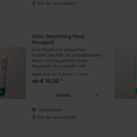
Auf die Wunschliste
Color Depositing Mask
Rosegold
Eine Maske mit doppeltem
Nutzen, die hell- bis mittelblondem
Haar vorübergehend einen
Roségold-Ton verleiht und
gleichzeitig für mehr
Inhalt
0.03 Liter
(€ 333,33 * / 1 Liter)
Geschmeidigkeit und Glanz sorgt.
ab € 10,00 *
Details
Vergleichen
Auf die Wunschliste