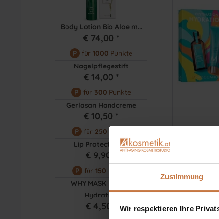
Body Lotion Bio Aloe m...
€ 74,00 *
P
für
1000
Punkte
Nagelpflegestift
€ 14,00 *
P
für
300
Punkte
Gerlasan Handcreme
€ 10,50 *
P
für
250
Punkte
Lip Protect Balm
€ 9,90 *
P
für
150
Punkte
Zustimmung
WHY MASK Extrem
Hydration
€ 4,50 *
Wir respektieren Ihre Priva