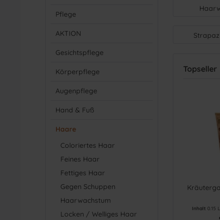
Haar
Pflege
AKTION
Strapaz
Gesichtspflege
Topseller
Körperpflege
Augenpflege
Hand & Fuß
Haare
Coloriertes Haar
Feines Haar
Fettiges Haar
Gegen Schuppen
Kräuterg
Haarwachstum
Inhalt
0.15 
Locken / Welliges Haar