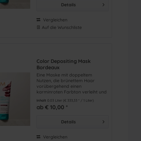
Details
Vergleichen
Auf die Wunschliste
Color Depositing Mask
Bordeaux
Eine Maske mit doppeltem
Nutzen, die brünettem Haar
vorübergehend einen
karminroten Farbton verleiht und
gleichzeitig für mehr
Inhalt
0.03 Liter
(€ 333,33 * / 1 Liter)
Geschmeidigkeit und Glanz sorgt.
ab € 10,00 *
Details
Vergleichen