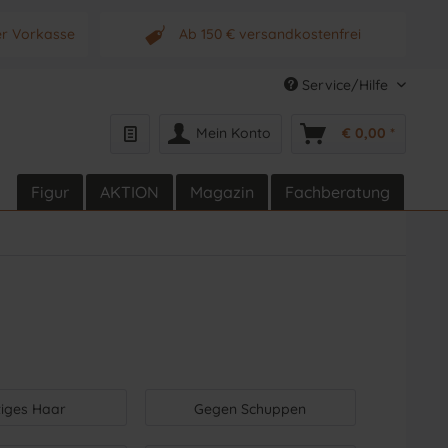
er Vorkasse
Ab 150 € versandkostenfrei
s Produkt
Originalprodukt vom Hersteller
Service/Hilfe
Mein Konto
€ 0,00 *
Figur
AKTION
Magazin
Fachberatung
tiges Haar
Gegen Schuppen