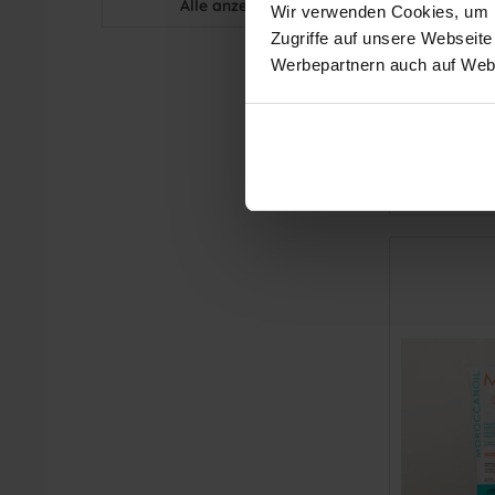
P
Alle anzeigen
für
75
Punkte
Wir verwenden Cookies, um In
Zugriffe auf unsere Webseite
Werbepartnern auch auf Webs