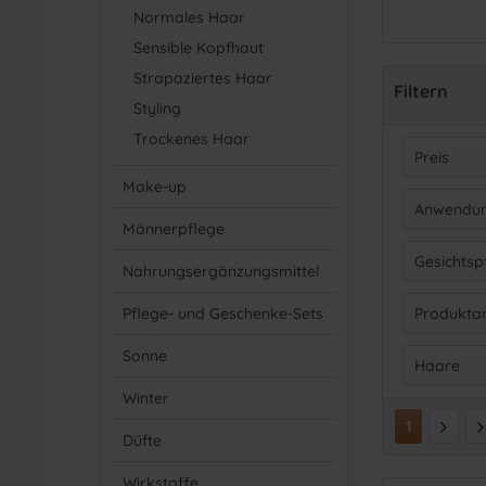
Normales Haar
Sensible Kopfhaut
Strapaziertes Haar
Filtern
Styling
Trockenes Haar
Preis
Make-up
Anwendun
v
Männerpflege
Gesi
Gesichtsp
Nahrungsergänzungsmittel
Haa
Gel
(
1
Pflege- und Geschenke-Sets
Produktar
Körp
Spra
Sonne
Gesi
Haare
Haa
Winter
Anti
Körp
1
Düfte
Color
Mutt
Fein
Männ
Wirkstoffe