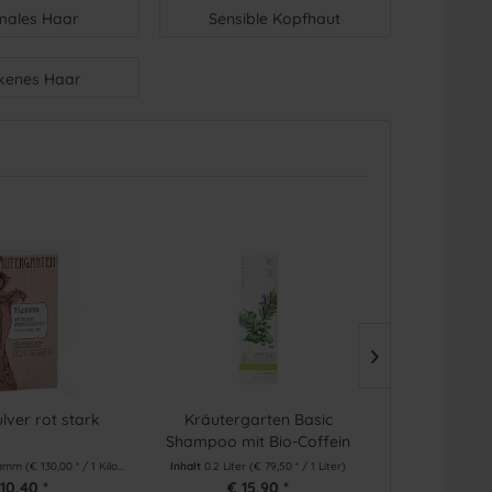
males Haar
Sensible Kopfhaut
kenes Haar
lver rot stark
Kräutergarten Basic
Kräut
Shampoo mit Bio-Coffein
Schupp
gramm
(€ 130,00 * / 1 Kilogramm)
Inhalt
0.2 Liter
(€ 79,50 * / 1 Liter)
Inhalt
0.2 Liter
10,40 *
€ 15,90 *
€ 