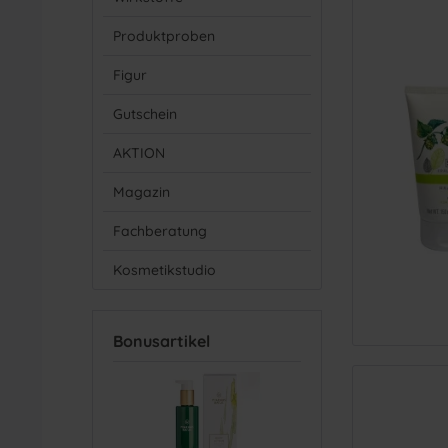
Haar
Pfle
Produktproben
Haar
Sonn
Lock
Figur
Norm
Gutschein
Pfleg
Sens
AKTION
Sha
Magazin
Stra
Styli
Fachberatung
Troc
Kosmetikstudio
Bonusartikel