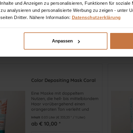
halte und Anzeigen zu personalisieren, Funktionen für soziale
der Glanz verstärkt.
Inhalt
1 Stück
(€ 3.600,00 * / 100 Stück)
 zu analysieren und personalisierte Werbung zu zeigen - unter
€ 36,00 *
eiten Dritter. Nähere Information:
Datenschutzerklärung
In den
Warenkorb
Vergleichen
Anpassen
Auf die Wunschliste
Color Depositing Mask Coral
Eine Maske mit doppeltem
Nutzen, die hell- bis mittelblondem
Haar vorübergehend einen
orangeroten Ton verleiht und
gleichzeitig für mehr
Inhalt
0.03 Liter
(€ 333,33 * / 1 Liter)
Geschmeidigkeit und Glanz sorgt.
ab € 10,00 *