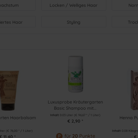
wachstum
Locken / Welliges Haar
Nor
iertes Haar
Styling
Troc
Luxusprobe Kräutergarten
Basic Shampoo mit...
Inhalt
0.03 Liter
(€ 96,67 * / 1 Liter)
arten Haarbalsam
Henna Pu
€ 2,90 *
Liter
(€ 76,00 * / 1 Liter)
Inhalt
0.08 Kilo
für
20
Punkte
P
€ 11,40 *
€ 