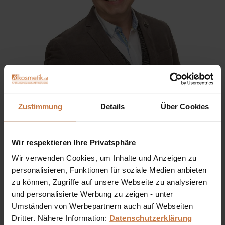
Sie haben eine Frage? Sie wünschen sich eine
Zustimmung
Details
Über Cookies
Produktberatung oder wollen nur wissen, wie man das
kosmetische Produkt richtig anwendet?
Wir respektieren Ihre Privatsphäre
Ich stehe Ihnen gerne persönlich zur Verfügung:
Wir verwenden Cookies, um Inhalte und Anzeigen zu
personalisieren, Funktionen für soziale Medien anbieten
+43 (0)699 17 310 310
zu können, Zugriffe auf unsere Webseite zu analysieren
und personalisierte Werbung zu zeigen - unter
Dennis Grischek, Inhaber Kosmetikstudio in Graz & kosmetik.at
Umständen von Werbepartnern auch auf Webseiten
Dritter. Nähere Information:
Datenschutzerklärung