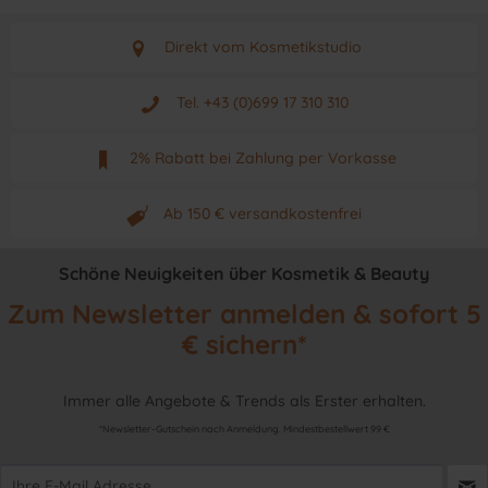
Direkt vom Kosmetikstudio
Aus Graz - Österreich
Tel. +43 (0)699 17 310 310
Mo - Fr. von 9 - 17 Uhr
2% Rabatt bei Zahlung per Vorkasse
Neuwertiges & aktuelles Produkt
Ab 150 € versandkostenfrei
Originalprodukt vom Hersteller
Schöne Neuigkeiten über Kosmetik & Beauty
Zum Newsletter anmelden & sofort 5
€ sichern*
Immer alle Angebote & Trends als Erster erhalten.
*Newsletter-Gutschein nach Anmeldung. Mindestbestellwert 99 €