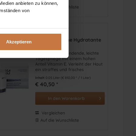
 Medien anbieten zu können,
Auf die Wunschliste
 Umständen von
Blue Line Creme Hydratante
Akzeptieren
Feuchtigkeitsspendende, leichte
Tagespflege mit einem hohen
Anteil Vitamin E. Verleiht der Haut
ein straffes und frisches
Aussehen.
Inhalt
0.05 Liter
(€ 810,00 * / 1 Liter)
€ 40,50 *
In den
Warenkorb
Vergleichen
Auf die Wunschliste