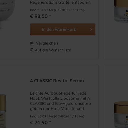
Regenerationskräfte, entspannt
Maria Galland
(
22
)
die Muskulatur, spendet
Inhalt
0.05 Liter
(€ 1.970,00 * / 1 Liter)
Feuchtigkeit, strafft und glättet.
Master Lin
(
8
)
€ 98,50 *
Methode Brigitte Kettner (M
Mila D`Opiz
(
26
)
In den
Warenkorb
Neosino
(
12
)
Vergleichen
Neostrata
(
11
)
Auf die Wunschliste
Nuxe
(
15
)
Pharmos Natur
(
20
)
Phyris
(
21
)
Rosa Graf
(
26
)
A CLASSIC Revital Serum
SBT
(
2
)
Skeyndor
(
21
)
Leichte Aufbaupflege für jede
Skin Office Paris
(
1
)
Haut. Wertvolle Liposome mit A
Sofri
(
47
)
CLASSIC und Bio-Hyaluronsäure
geben der Haut Vitalität und
STYX
(
37
)
Spannkraft.
Inhalt
0.03 Liter
(€ 2.496,67 * / 1 Liter)
Thalgo
(
35
)
€ 74,90 *