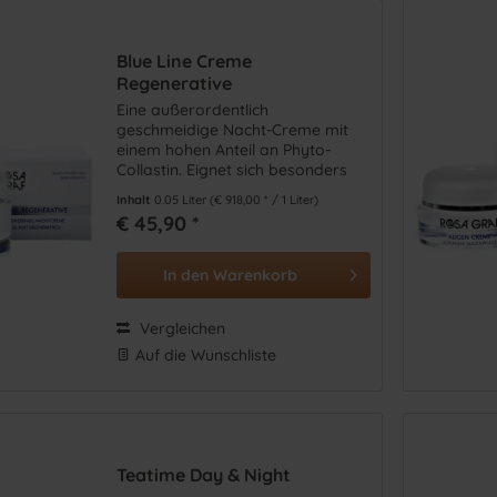
Blue Line Creme
Regenerative
Eine außerordentlich
geschmeidige Nacht-Creme mit
einem hohen Anteil an Phyto-
Collastin. Eignet sich besonders
für die regenerationsbedürftige
Inhalt
0.05 Liter
(€ 918,00 * / 1 Liter)
Haut.
€ 45,90 *
In den
Warenkorb
Vergleichen
Auf die Wunschliste
Teatime Day & Night