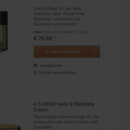
Nahrungsergänzungsmittel
(
4
)
Nachtpflege für die reife,
Pflege- & Geschenke-Sets
(
23
)
fettarme Haut. Fängt freie
Radikale, verbessert die
Reinigung
(
26
)
Elastizität und mindert
Reisegrößen
(
5
)
Trockenheitsfältchen. Stärkt das
Inhalt
0.05 Liter
(€ 1.410,00 * / 1 Liter)
Sonne
(
24
)
Immunsystem, Regeneriert die
€ 70,50 *
Haut über Nacht und fängt
Sport
(
4
)
gelöste Hornschuppen ein.
In den
Warenkorb
Vergleichen
Auf die Wunschliste
A CLASSIC Neck & Décolleté
Cream
Reichhaltige Intensivpflege für die
anspruchsvolle Haut an Hals und
Decolleté.