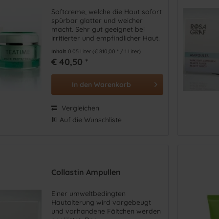
Softcreme, welche die Haut sofort
spürbar glatter und weicher
macht. Sehr gut geeignet bei
irritierter und empfindlicher Haut.
Der Grüne Tee schützt vor
Inhalt
0.05 Liter
(€ 810,00 * / 1 Liter)
schädigenden freien Radikalen
€ 40,50 *
und vorzeitiger Hautalterung.
In den
Warenkorb
Vergleichen
Auf die Wunschliste
Collastin Ampullen
Einer umweltbedingten
Hautalterung wird vorgebeugt
und vorhandene Fältchen werden