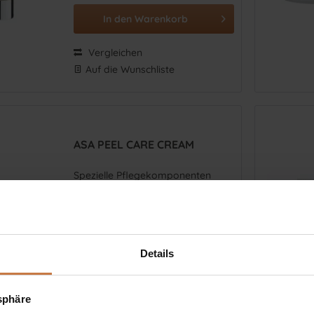
In den
Warenkorb
Vergleichen
Auf die Wunschliste
ASA PEEL CARE CREAM
Spezielle Pflegekomponenten
wirken direkt an den
Problemzonen.
Inhalt
0.03 Liter
(€ 1.530,00 * / 1 Liter)
€ 45,90 *
Details
In den
Warenkorb
tsphäre
Vergleichen