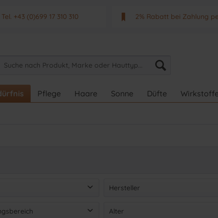
Tel. +43 (0)699 17 310 310
2% Rabatt bei Zahlung p
Mo - Fr. von 9 - 17 Uhr
Neuwertiges & aktuelle
ürfnis
Pflege
Haare
Sonne
Düfte
Wirkstoff
Hersteller
Afrodita Professional
(
62
)
gsbereich
Alter