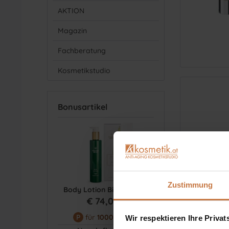
AKTION
Magazin
Fachberatung
Kosmetikstudio
Bonusartikel
Zustimmung
Body Lotion Bio Aloe m...
€ 74,00 *
P
für
1000
Punkte
Wir respektieren Ihre Priva