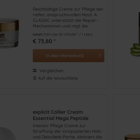
Doctor Eckstein
(
22
)
Reichhaltige Creme zur Pflege der
Dr. Eberhardt
(
3
)
reifen, anspruchsvollen Haut. A
Dr. Grandel
(
32
)
CLASSIC unterstützt die Repair-
Dr. Spiller
(
53
)
Mechanismen und regt die
Collagenbildung an.
Dr. Tonar Cosmetics
(
10
)
Inhalt
0.05 Liter
(€ 1.476,00 * / 1 Liter)
€ 73,80 *
etre belle
(
43
)
Germaine de Capuccini
(
28
)
In den
Warenkorb
Gertraud Gruber
(
28
)
Heitland
(
1
)
Vergleichen
Jean d`Arcel
(
26
)
Auf die Wunschliste
Klapp Cosmetics
(
19
)
la Biocome
(
1
)
La mer
(
24
)
La Ric
(
2
)
explicit Collier Cream
Lailique
(
10
)
Essential Mega Peptide
Lierac
(
10
)
Intensiv Pflege Creme zur
Straffung der strapazierten Hals-
LuxusLashes
(
2
)
und Dekolleté-Partie. Aktiviert die
Marc Inbane
(
4
)