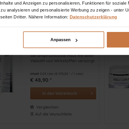
halte und Anzeigen zu personalisieren, Funktionen für soziale
Auf die Wunschliste
 zu analysieren und personalisierte Werbung zu zeigen - unter
eiten Dritter. Nähere Information:
Datenschutzerklärung
Blue Line Beauty Serum
Anpassen
Luxuriöse Pflegeemulsion, welche
die anspruchsvolle Haut mit einer
Vielzahl von Wirkstoffen versorgt.
Inhalt
0.05 Liter
(€ 978,00 * / 1 Liter)
€ 48,90 *
In den
Warenkorb
Vergleichen
Auf die Wunschliste