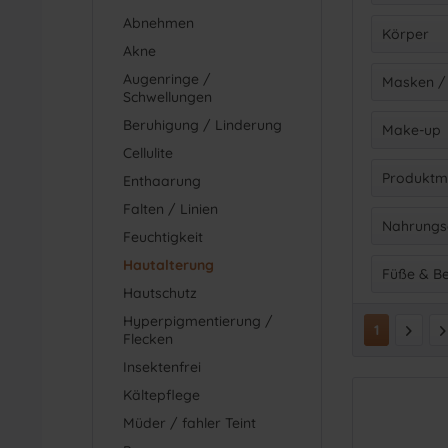
v
Abnehmen
Füße
Körper
Akne
Gesi
Augenringe /
Anti-C
Masken /
Haa
Schwellungen
Dusc
Händ
Beruhigung / Linderung
Aug
Make-up
Dusc
Körp
Cellulite
Füß
Emul
Abde
Produktm
Gesi
Enthaarung
Hals 
Teint
Hän
Falten / Linien
Körp
Alkoh
Nahrungs
Körp
Feuchtigkeit
Parab
Körp
Hautalterung
Kapse
Füße & Be
Veg
Körp
Hautschutz
Tee 
Vege
Mas
Bein
Hyperpigmentierung /
Trop
Zerti
1
Flecken
Peel
Spor
Insektenfrei
Spra
Kältepflege
Müder / fahler Teint