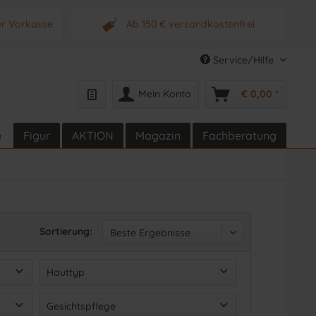
er Vorkasse
Ab 150 € versandkostenfrei
s Produkt
Originalprodukt vom Hersteller
Service/Hilfe
Mein Konto
€ 0,00 *
e
Figur
AKTION
Magazin
Fachberatung
Sortierung:
Hauttyp
Fettige Haut
(
619
)
Gesichtspflege