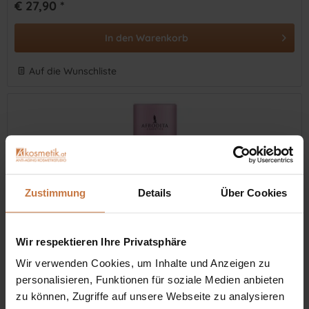
€ 27,90 *
In den
Warenkorb
Auf die Wunschliste
Zustimmung
Details
Über Cookies
Wir respektieren Ihre Privatsphäre
5PEPTIDE-LIFT Lifting Serum
Wir verwenden Cookies, um Inhalte und Anzeigen zu
personalisieren, Funktionen für soziale Medien anbieten
Straffere, frischere Haut mit 5-fach Peptiden: Ultimatives
Lifting & jugendliche Ausstrahlung dank dermoaktiver
zu können, Zugriffe auf unsere Webseite zu analysieren
Kosmetik der neuen Generation. Ab 30+.