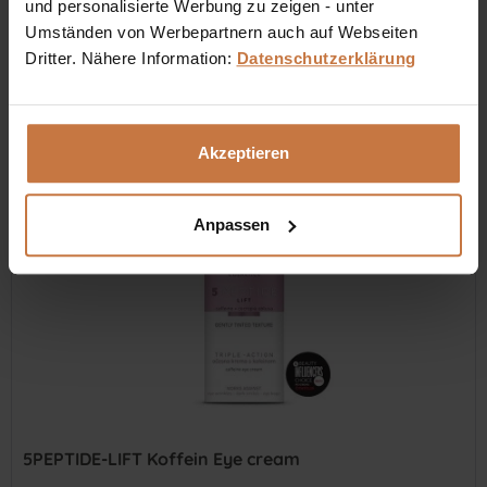
und personalisierte Werbung zu zeigen - unter
Umständen von Werbepartnern auch auf Webseiten
Inhalt
0.03 Liter
(€ 1.663,33 * / 1 Liter)
Dritter. Nähere Information:
Datenschutzerklärung
€ 49,90 *
In den
Warenkorb
Akzeptieren
Auf die Wunschliste
Anpassen
5PEPTIDE-LIFT Koffein Eye cream