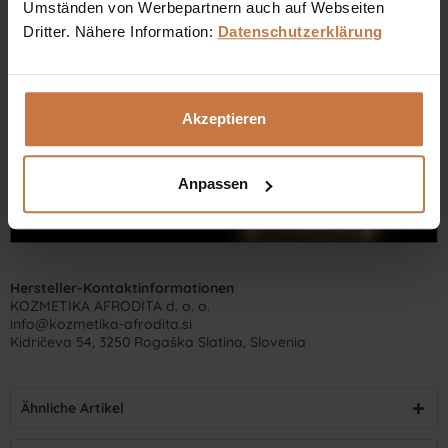
Umständen von Werbepartnern auch auf Webseiten
Dritter. Nähere Information:
Datenschutzerklärung
Dennis Grischek, Inhaber Kosmetikstudio in Graz & kosmetik.at
Akzeptieren
Anpassen
Hersteller-Kontaktinformationen
KOZMETIKA AFRODITA d. o. o.
info@kozmetika-afrodita.si
Kidričeva 54, 3250 Rogaška Slatina, Slovenia
Ähnliche Artikel