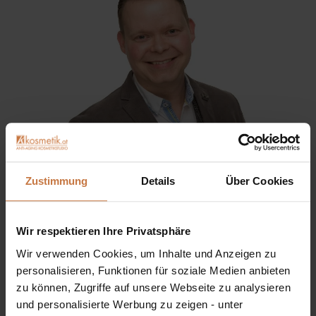
Zustimmung
Details
Über Cookies
Sie haben eine Frage? Sie wünschen sich eine
Produktberatung oder wollen nur wissen, wie man das
Wir respektieren Ihre Privatsphäre
kosmetische Produkt richtig anwendet?
Wir verwenden Cookies, um Inhalte und Anzeigen zu
Ich stehe Ihnen gerne persönlich zur Verfügung:
personalisieren, Funktionen für soziale Medien anbieten
zu können, Zugriffe auf unsere Webseite zu analysieren
+43 (0)699 17 310 310
und personalisierte Werbung zu zeigen - unter