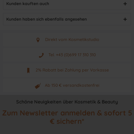
Kunden kauften auch
Kunden haben sich ebenfalls angesehen
Direkt vom Kosmetikstudio
Aus Graz - Österreich
Tel. +43 (0)699 17 310 310
Mo - Fr. von 9 - 17 Uhr
2% Rabatt bei Zahlung per Vorkasse
Neuwertiges & aktuelles Produkt
Ab 150 € versandkostenfrei
Originalprodukt vom Hersteller
Schöne Neuigkeiten über Kosmetik & Beauty
Zum Newsletter anmelden & sofort 5
€ sichern*