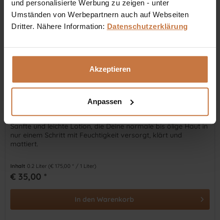
und personalisierte Werbung zu zeigen - unter
Umständen von Werbepartnern auch auf Webseiten
Dritter. Nähere Information:
Datenschutzerklärung
Akzeptieren
Anpassen
62 Mattifying Hydrating Lotion
Sanfte und leichte Lotion, die Deine normale bis ölige Haut in
nur einem Schritt mit Feuchtigkeit versorgt, klärt und
mattiert.
Inhalt
0.2 Liter
(€ 175,00 * / 1 Liter)
€ 35,00 *
In den
Warenkorb