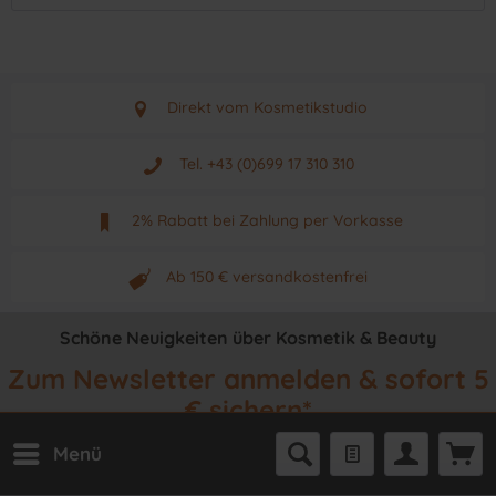
Direkt vom Kosmetikstudio
Aus Graz - Österreich
Tel. +43 (0)699 17 310 310
Mo - Fr. von 9 - 17 Uhr
2% Rabatt bei Zahlung per Vorkasse
Neuwertiges & aktuelles Produkt
Ab 150 € versandkostenfrei
Originalprodukt vom Hersteller
Schöne Neuigkeiten über Kosmetik & Beauty
Zum Newsletter anmelden & sofort 5
€ sichern*
Menü
Immer alle Angebote & Trends als Erster erhalten.
*Newsletter-Gutschein nach Anmeldung. Mindestbestellwert 99 €