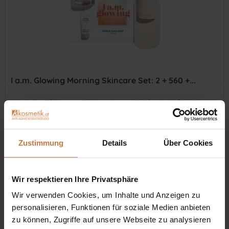
I a.m. Glowing Morning Skincare Set: 2 + 560 +...
Ikonische 2 | Creamy Soft Mask und 560 | LUMIN'ÉCLAT
Beautifying Cream bringen Deine Haut morgens zum
Strahlen. Sorgt für einen stylischen Look im Badezimmer.
Zustimmung
Details
Über Cookies
Inhalt
0.07 Liter
(€ 1.214,29 * / 1 Liter)
€ 85,00 *
In den
Warenkorb
Wir respektieren Ihre Privatsphäre
Wir verwenden Cookies, um Inhalte und Anzeigen zu
Auf die Wunschliste
personalisieren, Funktionen für soziale Medien anbieten
zu können, Zugriffe auf unsere Webseite zu analysieren