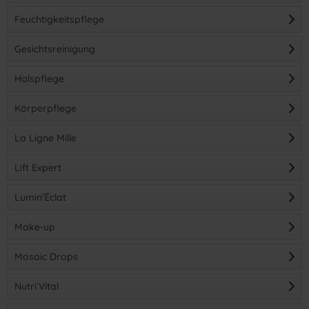
Feuchtigkeitspflege
Gesichtsreinigung
Halspflege
(
1
)
Körperpflege
(
3
)
La Ligne Mille
Lift Expert
Lumin'Éclat
Make-up
Mosaic Drops
Nutri`Vital