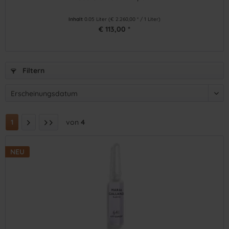
Inhalt
0.05 Liter
(€ 2.260,00 * / 1 Liter)
€ 113,00 *
Filtern
1
von
4
NEU