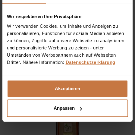
Hair+ Shampoo mit Teebaumöl
Wir respektieren Ihre Privatsphäre
Das ausgleichende Shampoo Hair+ mit Teebaumöl reinigt
Wir verwenden Cookies, um Inhalte und Anzeigen zu
und unterstützt die Harmonisierung fetter Haare und der
personalisieren, Funktionen für soziale Medien anbieten
Kopfhaut.
zu können, Zugriffe auf unsere Webseite zu analysieren
und personalisierte Werbung zu zeigen - unter
Inhalt
0.2 Liter
(€ 79,50 * / 1 Liter)
€ 15,90 *
Umständen von Werbepartnern auch auf Webseiten
Dritter. Nähere Information:
Datenschutzerklärung
In den
Warenkorb
Auf die Wunschliste
Akzeptieren
Anpassen