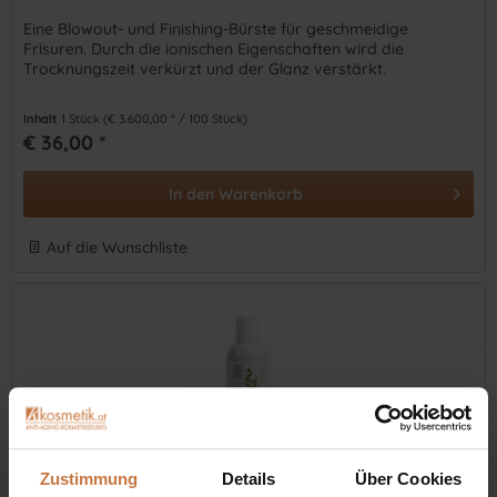
Eine Blowout- und Finishing-Bürste für geschmeidige
Frisuren. Durch die ionischen Eigenschaften wird die
Trocknungszeit verkürzt und der Glanz verstärkt.
Inhalt
1 Stück
(€ 3.600,00 * / 100 Stück)
€ 36,00 *
In den
Warenkorb
Auf die Wunschliste
Zustimmung
Details
Über Cookies