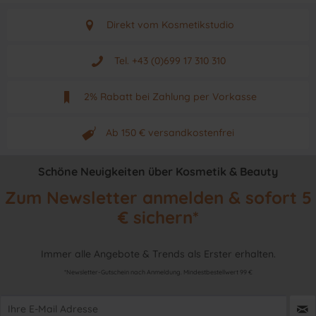
Direkt vom Kosmetikstudio
Aus Graz - Österreich
Tel. +43 (0)699 17 310 310
Mo - Fr. von 9 - 17 Uhr
2% Rabatt bei Zahlung per Vorkasse
Neuwertiges & aktuelles Produkt
Ab 150 € versandkostenfrei
Originalprodukt vom Hersteller
Schöne Neuigkeiten über Kosmetik & Beauty
Zum Newsletter anmelden & sofort 5
€ sichern*
Immer alle Angebote & Trends als Erster erhalten.
*Newsletter-Gutschein nach Anmeldung. Mindestbestellwert 99 €