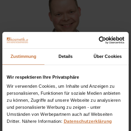
Zustimmung
Details
Über Cookies
Wir respektieren Ihre Privatsphäre
Sie haben eine Frage? Sie wünschen sich eine
Wir verwenden Cookies, um Inhalte und Anzeigen zu
Produktberatung oder wollen nur wissen, wie man das
personalisieren, Funktionen für soziale Medien anbieten
kosmetische Produkt richtig anwendet?
zu können, Zugriffe auf unsere Webseite zu analysieren
und personalisierte Werbung zu zeigen - unter
Ich stehe Ihnen gerne persönlich zur Verfügung:
Umständen von Werbepartnern auch auf Webseiten
Dritter. Nähere Information:
Datenschutzerklärung
+43 (0)699 17 310 310