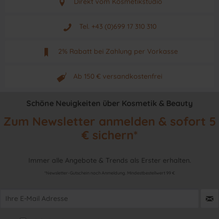
Direkt vom Kosmetikstudio
Aus Graz - Österreich
Tel. +43 (0)699 17 310 310
Mo - Fr. von 9 - 17 Uhr
2% Rabatt bei Zahlung per Vorkasse
Neuwertiges & aktuelles Produkt
Ab 150 € versandkostenfrei
Originalprodukt vom Hersteller
Schöne Neuigkeiten über Kosmetik & Beauty
Zum Newsletter anmelden & sofort 5
€ sichern*
Immer alle Angebote & Trends als Erster erhalten.
*Newsletter-Gutschein nach Anmeldung. Mindestbestellwert 99 €