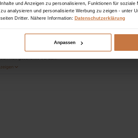
halte und Anzeigen zu personalisieren, Funktionen für soziale
 zu analysieren und personalisierte Werbung zu zeigen - unter
eiten Dritter. Nähere Information:
Datenschutzerklärung
ender Blick und ein freundliches Lächeln sagen mehr als tausend W
m die zarte Augen- und Lippenpartie, die oft von uns außer Acht g
Anpassen
 werden. Diese beiden Hautpartien sind deutlich dünner und damit v
shaut. Um ihren Pflegebedürfnissen gerecht zu werden, sollte der P
samkeit geschenkt werden.
nzeigen
ziellen Augen- und Lippenpflegeprodukte von Gertraud Gruber verl
nd erhalten Ihr bezauberndes Lächeln.
eits erwähnt, ist die Haut um die Augen die dünnste am ganzen Kör
 aber diese Hautpartie wird durch das ständige Blinzeln stets beein
r die ersten Trockenheits- und Alterungslinien auftreten.
 gilt für den Mundbereich: Die Haut an den Lippen ist ebenfalls se
alg- und Schweißdrüsen vorhanden. Die Haut der Lippen kann keine