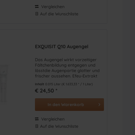
Vergleichen
Auf die Wunschliste
EXQUISIT Q10 Augengel
Das Augengel wirkt vorzeitiger
Fältchenbildung entgegen und
lässtdie Augenpartie glatter und
frischer aussehen. Efeu-Extrakt
lindert Schwellungen um die
Inhalt
0.015 Liter
(€ 1.633,33 * / 1 Liter)
Augenpartie.
€ 24,50 *
In den
Warenkorb
Vergleichen
Auf die Wunschliste