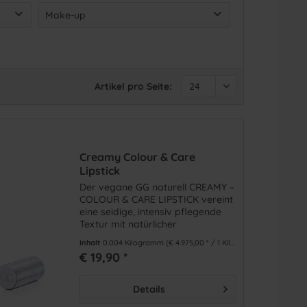
1
)
18-24
(
6
)
Make-up
Normale Haut
(
4
)
25-34
(
6
)
Reife Haut
(
1
)
Lippen
(
1
)
35-44
(
6
)
Sensible Haut
(
2
)
45-54
(
6
)
Trockene Haut
(
4
)
55+
(
6
)
Artikel pro Seite:
Unreine Haut
(
1
)
Creamy Colour & Care
Lipstick
Der vegane GG naturell CREAMY –
COLOUR & CARE LIPSTICK vereint
eine seidige, intensiv pflegende
Textur mit natürlicher
Farbintensität für einen perfekten
Inhalt
0.004 Kilogramm
(€ 4.975,00 * / 1 Kilogramm)
Auftrag und Tragekomfort.
€ 19,90 *
Details