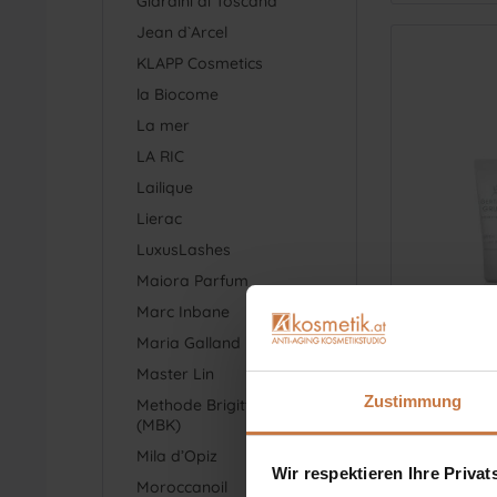
Giardini di Toscana
Jean d`Arcel
KLAPP Cosmetics
la Biocome
La mer
LA RIC
Lailique
Lierac
LuxusLashes
Maiora Parfum
Marc Inbane
Maria Galland
Master Lin
Zustimmung
Methode Brigitte Kettner
(MBK)
Mila d’Opiz
Wir respektieren Ihre Priva
Moroccanoil