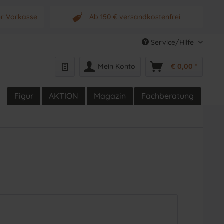
er Vorkasse
Ab 150 € versandkostenfrei
s Produkt
Originalprodukt vom Hersteller
Service/Hilfe
Mein Konto
€ 0,00 *
Figur
AKTION
Magazin
Fachberatung