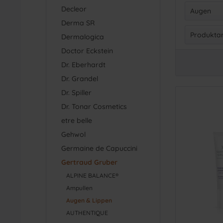
Decleor
Gesi
Augen
Derma SR
Auge
Produktar
Dermalogica
Auge
Doctor Eckstein
Aug
Dr. Eberhardt
Gesi
Dr. Grandel
Lipp
Dr. Spiller
Make
Dr. Tonar Cosmetics
etre belle
Gehwol
Germaine de Capuccini
Gertraud Gruber
ALPINE BALANCE®
Ampullen
Augen & Lippen
AUTHENTIQUE