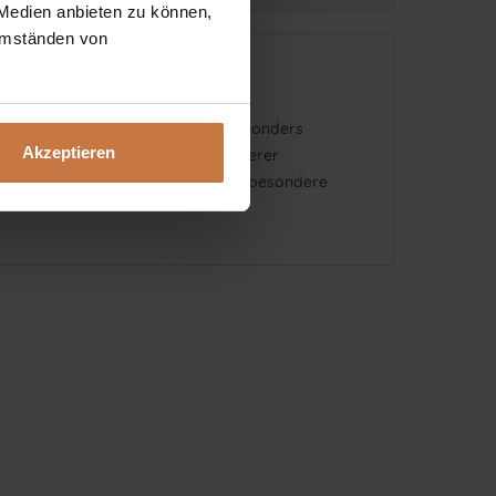
 Medien anbieten zu können,
 Umständen von
orte.
elassen werden, sollten von uns besonders
Akzeptieren
iel empfindlicher als der Rest unserer
flege der Augen- und Lippenpartie besondere
eihen Ihnen ein strahlendes Hautbild um die
per und daher äußerst empfindlich. Man glaubt
trächtigt. Deshalb ist es nicht überraschend,
hr dünn und es sind in diesem Bereich außerdem
 Pigmente bilden und hat daher auch keinen