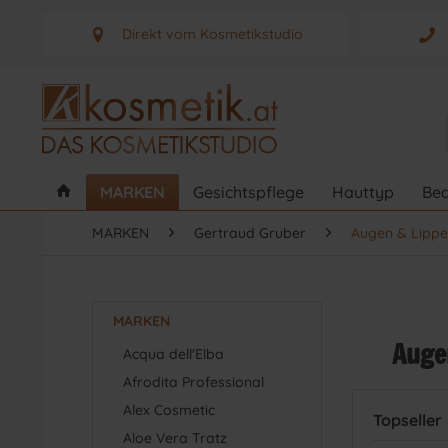
Direkt vom Kosmetikstudio
Aus Graz - Österreich
MARKEN
Gesichtspflege
Hauttyp
Bed
MARKEN
Gertraud Gruber
Augen & Lipp
MARKEN
Auge
Acqua dell'Elba
Afrodita Professional
Alex Cosmetic
Topseller
Aloe Vera Tratz