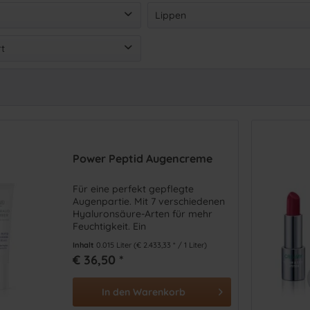
cht
(
5
)
Augenringe / Schwellungen
(
Lippen
Falten / Linien
(
3
)
nbalsam
(
1
)
Lippenpflege
(
2
)
t
Feuchtigkeit
(
3
)
ncreme
(
1
)
Hautschutz
(
2
)
en
(
3
)
Augenserum / Augengel / Augenfluid
(
1
)
chtspflege
(
2
)
en
(
2
)
-up
(
1
)
Power Peptid Augencreme
Für eine perfekt gepflegte
Augenpartie. Mit 7 verschiedenen
Hyaluronsäure-Arten für mehr
Feuchtigkeit. Ein
Parakresseextrakt mildert
Inhalt
0.015 Liter
(€ 2.433,33 * / 1 Liter)
Mimikfältchen.
€ 36,50 *
In den
Warenkorb