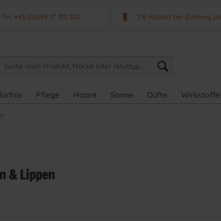
Tel. +43 (0)699 17 310 310
2% Rabatt bei Zahlung p
Mo - Fr. von 9 - 17 Uhr
Neuwertiges & aktuelle
ürfnis
Pflege
Haare
Sonne
Düfte
Wirkstoffe
en
n & Lippen