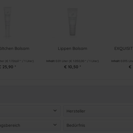
ältchen Balsam
Lippen Balsam
EXQUISIT
iter
(€ 1.726,67 * / 1 Liter)
Inhalt
0.01 Liter
(€ 1.050,00 * / 1 Liter)
Inhalt
0.015 Lit
€ 25,90 *
€ 10,50 *
€ 
Hersteller
Gertraud Gruber
(
6
)
gsbereich
Bedürfnis
on
€ 10,50
bis
€ 36,50