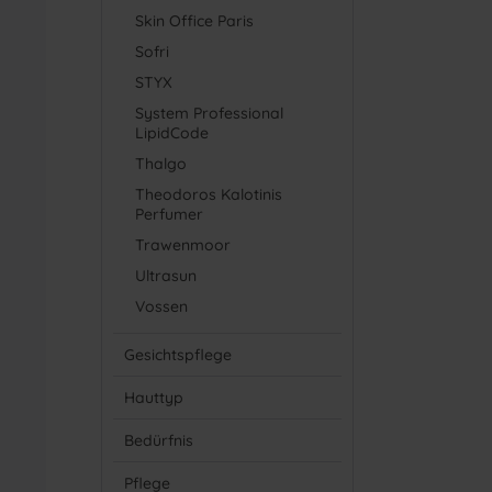
natürli
Skin Office Paris
oder Fe
Sofri
Diese be
Die Gert
STYX
spenden,
System Professional
Bewegun
LipidCode
sanft ei
Thalgo
Theodoros Kalotinis
Pfleget
Perfumer
- Für e
Trawenmoor
- Bei S
Ultrasun
Vossen
Gesichtspflege
Hauttyp
Bedürfnis
Pflege