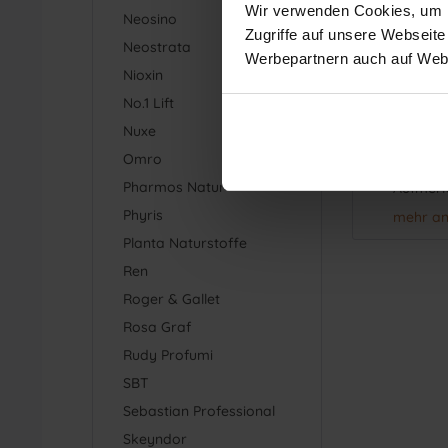
Wir verwenden Cookies, um In
Neosino
Zugriffe auf unsere Webseite
Neostrata
Werbepartnern auch auf Webs
Ein reiz
Nioxin
No.1 Lift
Vor alle
Nuxe
gepflegt
Omro
Gesicht
Pharmos Natur
Aufmerk
Phyris
mehr a
Die spe
Planta Naturstoffe
Augen u
Ren
Roger & Gallet
Wie ber
Rosa Graf
es kaum,
Rudy Profumi
dass hie
SBT
Gleiches
Sebastian Professional
keine T
Skeyndor