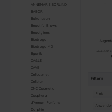
ANNEMARIE BÖRLIND
BABOR
Bakanasan
Beautiful Brows
Beautylines
Biodroga
Augenf
Biodroga MD
Inhalt
0.015 L
Byonik
CA&LE
CAVE
Cellcosmet
Filtern
Cellstar
CNC Cosmetic
Preis
Cosphera
d'Annam Parfums
Anwendun
Darphin
v