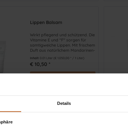
Lippen Balsam
Wirkt pflegend und schützend. Die
Vitamine E und "F" sorgen für
samtigweiche Lippen. Mit frischem
Duft aus natürlichem Mandarinen-
Ganzfruchtöl und Vanille-Aroma
Inhalt
0.01 Liter
(€ 1.050,00 * / 1 Liter)
€ 10,50 *
In den
Warenkorb
Vergleichen
Auf die Wunschliste
Details
tsphäre