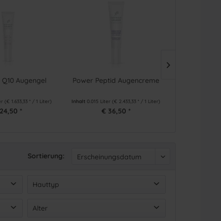
 Q10 Augengel
Power Peptid Augencreme
Lippe
er
(€ 1.633,33 * / 1 Liter)
Inhalt
0.015 Liter
(€ 2.433,33 * / 1 Liter)
Inhalt
0.01 Liter
(
24,50 *
€ 36,50 *
€ 1
Sortierung:
Hauttyp
Fettige Haut
(
4
)
Alter
Mischhaut
(
4
)