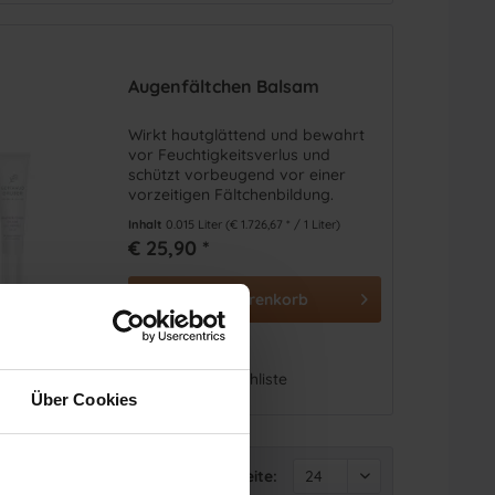
Augenfältchen Balsam
Wirkt hautglättend und bewahrt
vor Feuchtigkeitsverlus und
schützt vorbeugend vor einer
vorzeitigen Fältchenbildung.
Bestehende Linien und Fältchen
Inhalt
0.015 Liter
(€ 1.726,67 * / 1 Liter)
werden gemildert
€ 25,90 *
In den
Warenkorb
Vergleichen
Auf die Wunschliste
Über Cookies
Artikel pro Seite: