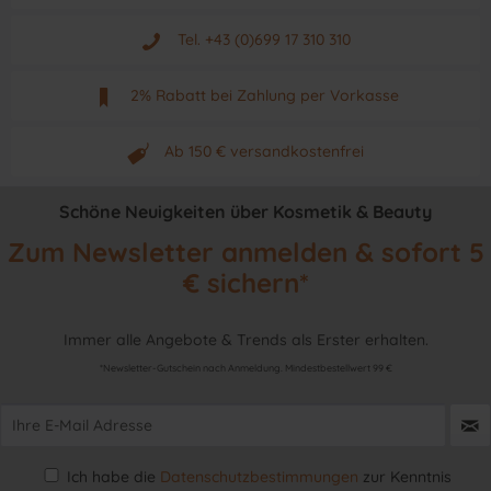
Aus Graz - Österreich
Tel. +43 (0)699 17 310 310
Mo - Fr. von 9 - 17 Uhr
2% Rabatt bei Zahlung per Vorkasse
Neuwertiges & aktuelles Produkt
Ab 150 € versandkostenfrei
Originalprodukt vom Hersteller
Schöne Neuigkeiten über Kosmetik & Beauty
Zum Newsletter anmelden & sofort 5
€ sichern*
Immer alle Angebote & Trends als Erster erhalten.
*Newsletter-Gutschein nach Anmeldung. Mindestbestellwert 99 €
Ich habe die
Datenschutzbestimmungen
zur Kenntnis