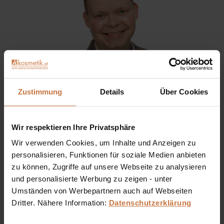
Zustimmung
Details
Über Cookies
Wir respektieren Ihre Privatsphäre
Sie haben eine Frage? Sie wünschen sich eine
Produktberatung oder wollen nur wissen, wie man das
Wir verwenden Cookies, um Inhalte und Anzeigen zu
kosmetische Produkt richtig anwendet?
personalisieren, Funktionen für soziale Medien anbieten
zu können, Zugriffe auf unsere Webseite zu analysieren
und personalisierte Werbung zu zeigen - unter
Ich stehe Ihnen gerne persönlich zur Verfügung:
Umständen von Werbepartnern auch auf Webseiten
Dritter. Nähere Information:
Datenschutzerklärung
+43 (0)699 17 310 310