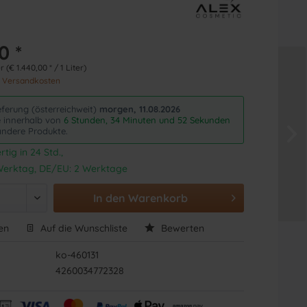
0 *
r (€ 1.440,00 * / 1 Liter)
. Versandkosten
eferung (österreichweit)
morgen, 11.08.2026
ie innerhalb von
6 Stunden, 34 Minuten und 51 Sekunden
andere Produkte.
tig in 24 Std.,
1 Werktag, DE/EU: 2 Werktage
In den
Warenkorb
en
Auf die Wunschliste
Bewerten
ko-460131
4260034772328