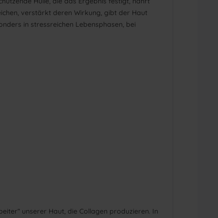
hützende Hülle, die das Ergebnis festigt, nährt
ichen, verstärkt deren Wirkung, gibt der Haut
sonders in stressreichen Lebensphasen, bei
beiter“ unserer Haut, die Collagen produzieren. In