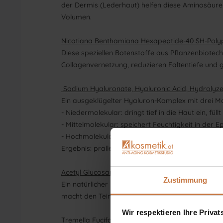
der Dermis (Lederhaut) helfen diese Aminosäuren
Volumen.
Nicotiana Benthamiana Hexapeptide-40 SH-Polyp
Diese speziellen Botenstoffe aus Pflanzenbiotech
Collagenvernetzung, reduzieren Faltentiefe und g
Sodium Hyaluronate, Hyaluronic Acid, Hydrolyz
Ein ausgeklügelter Hyaluron-Komplex mit drei M
- Niedermolekular: dringt tief in die Haut ein, füll
- Mittelmolekular: speichert Feuchtigkeit in der 
- Hochmolekular: bildet auf der Haut einen schüt
Ergebnis: pralle, hydratisierte Haut mit Langzeite
Acetyl Glucosamine (Zuckerbaustein)
Zustimmung
Ein natürlicher Bestandteil der Haut, der die Pr
macht den Teint ebenmäßiger und verbessert die
Wir respektieren Ihre Priva
Tremella Fuciformis Sporocarp Extract (Silberohr