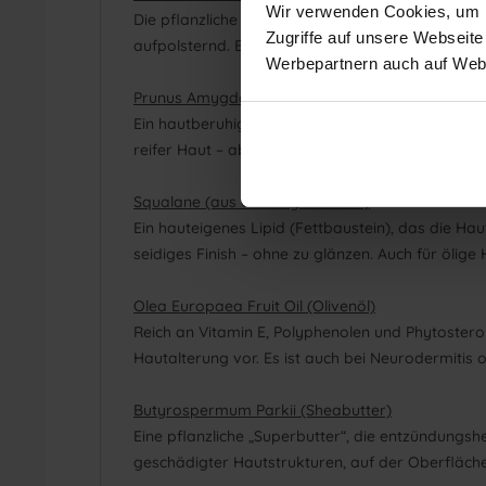
Wir verwenden Cookies, um In
Die pflanzliche Antwort auf Hyaluronsäure – sog
Zugriffe auf unsere Webseite
aufpolsternd. Er beruhigt gestresste Haut, wirkt 
Werbepartnern auch auf Webs
Prunus Amygdalus Dulcis (Süßmandelöl)
Ein hautberuhigendes, sehr gut verträgliches Öl, 
reifer Haut – aber auch nach Sonneneinstrahlun
Squalane (aus Oliven gewonnen)
Ein hauteigenes Lipid (Fettbaustein), das die Haut
seidiges Finish – ohne zu glänzen. Auch für ölige
Olea Europaea Fruit Oil (Olivenöl)
Reich an Vitamin E, Polyphenolen und Phytosterole
Hautalterung vor. Es ist auch bei Neurodermitis od
Butyrospermum Parkii (Sheabutter)
Eine pflanzliche „Superbutter“, die entzündungsh
geschädigter Hautstrukturen, auf der Oberfläche 