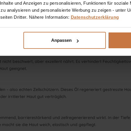
halte und Anzeigen zu personalisieren, Funktionen für soziale
ar noch stärker in der Feuchtigkeitsbindung. In der Haut wirkt die
 zu analysieren und personalisierte Werbung zu zeigen - unter
glättend und gibt ihr jugendliche Spannkraft zurück.
eiten Dritter. Nähere Information:
Datenschutzerklärung
das Reizungen lindert, die Haut geschmeidig macht und die Lipidbarr
g oder bei Spannungsgefühlen.
Anpassen
 nicht beschwert, aber exzellent nährt. Es verhindert Feuchtigkeitsve
 Haut geeignet.
n – also echten Zellschützern. Dieses Öl regeneriert gestresste Haut
er irritierter Haut gut verträglich.
emmend, barrierestärkend und zellregenerierend wirkt. In der Tiefe 
macht sie die Haut weich, elastisch und gepflegt.