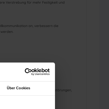
nere Verstrebung für mehr Festigkeit und
Zellkommunikation an, verbessern die
r werden.
Über Cookies
. Gleichzeitig reduziert er Pigmentstörungen,