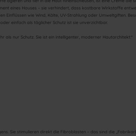
 agieren und tief in die Haut hineinschleusen, ist eine Creme die sc
ent eines Hauses – sie verhindert, dass kostbare Wirkstoffe entwe
eren Einflüssen wie Wind, Kälte, UV-Strahlung oder Umweltgiften. Be
r einfach als täglicher Schutz ist sie unverzichtbar.
ls nur Schutz. Sie ist ein intelligenter, moderner Hautarchitekt:*
ns. Sie stimulieren direkt die Fibroblasten – das sind die „Fabrikar