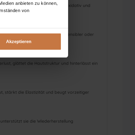
 Medien anbieten zu können,
ser Pilz entzündungshemmend, antioxidativ und
 Umständen von
iere stärkt. Ideal bei trockener, sensibler oder
Akzeptieren
rlust, glättet die Hautstruktur und hinterlässt ein
, stärkt die Elastizität und beugt vorzeitiger
unterstützt sie die Wiederherstellung