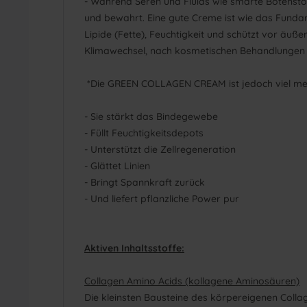
- Während Seren und Fluids wie smarte Botenstoffe
und bewahrt. Eine gute Creme ist wie das Fundam
Lipide (Fette), Feuchtigkeit und schützt vor äuß
Klimawechsel, nach kosmetischen Behandlungen ode
*Die GREEN COLLAGEN CREAM ist jedoch viel mehr a
- Sie stärkt das Bindegewebe
- Füllt Feuchtigkeitsdepots
- Unterstützt die Zellregeneration
- Glättet Linien
- Bringt Spannkraft zurück
- Und liefert pflanzliche Power pur
Aktiven Inhaltsstoffe:
Collagen Amino Acids (kollagene Aminosäuren)
Die kleinsten Bausteine des körpereigenen Collage