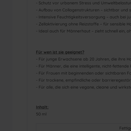
- Schutz vor urbanem Stress und Umweltbelastu
- Aufbau von Collagenstrukturen – sichtbar und 
- Intensive Feuchtigkeitsversorgung – auch bei j
- Zellaktivierung ohne Reizstoffe – für sensible 
- Ideal auch für Männerhaut – zieht schnell ein, 
Für wen ist sie geeignet?
- Für junge Erwachsene ab 20 Jahren, die ihre Ha
- Für Männer, die eine intelligente, nicht-fettend
- Für Frauen mit beginnenden oder sichtbaren Fa
- Für trockene, empfindliche oder barrieregestö
- Für alle, die sich eine vegane, cleane und wirks
Inhalt:
50 ml
Fetti