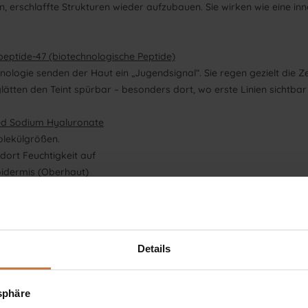
, erschlaffte Strukturen wieder aufzubauen. Sie wirken wie eine in
eptide-47 (biotechnologische Peptide)
nologie senden der Haut ein „Jugendsignal“. Sie regen gezielt die 
lätten den Teint spürbar – besonders dort, wo erste Linien sichtba
ed Sodium Hyaluronate
olekülgrößen.
t dort Feuchtigkeit auf
Epidermis (Oberhaut)
zenden Feuchtigkeitsfilm
ffekt.
Details
oduktion von Hyaluronsäure ankurbelt und die Barrierefunktion stärkt
 Aufnahmefähigkeit für Wirkstoffe.
tsphäre
pilz)