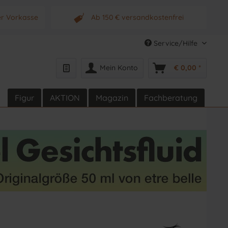
er Vorkasse
Ab 150 € versandkostenfrei
s Produkt
Originalprodukt vom Hersteller
Service/Hilfe
Mein Konto
€ 0,00 *
Figur
AKTION
Magazin
Fachberatung