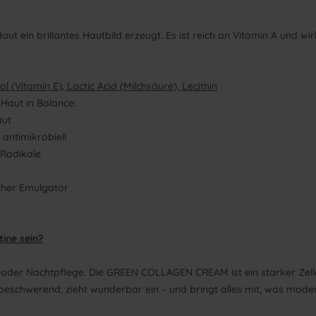
Haut ein brillantes Hautbild erzeugt. Es ist reich an Vitamin A und wi
 (Vitamin E), Lactic Acid (Milchsäure), Lecithin
 Haut in Balance:
aut
 antimikrobiell
 Radikale
icher Emulgator
ine sein?
es- oder Nachtpflege. Die GREEN COLLAGEN CREAM ist ein starker Zellc
ht beschwerend, zieht wunderbar ein – und bringt alles mit, was mod