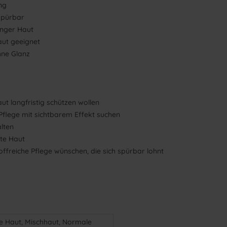
ng
spürbar
unger Haut
Haut geeignet
ohne Glanz
ut langfristig schützen wollen
e Pflege mit sichtbarem Effekt suchen
lten
rte Haut
toffreiche Pflege wünschen, die sich spürbar lohnt
ge Haut, Mischhaut, Normale