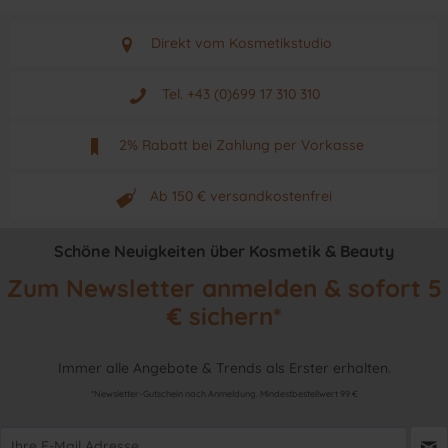
Direkt vom Kosmetikstudio
Aus Graz - Österreich
Tel. +43 (0)699 17 310 310
Mo - Fr. von 9 - 17 Uhr
2% Rabatt bei Zahlung per Vorkasse
Neuwertiges & aktuelles Produkt
Ab 150 € versandkostenfrei
Originalprodukt vom Hersteller
Schöne Neuigkeiten über Kosmetik & Beauty
Zum Newsletter anmelden & sofort 5
€ sichern*
Immer alle Angebote & Trends als Erster erhalten.
*Newsletter-Gutschein nach Anmeldung. Mindestbestellwert 99 €