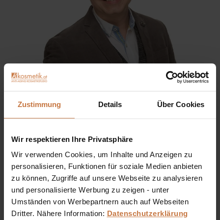
Sie haben eine Frage? Sie wünschen sich eine
Zustimmung
Details
Über Cookies
Produktberatung oder wollen nur wissen, wie man das
kosmetische Produkt richtig anwendet?
Wir respektieren Ihre Privatsphäre
Ich stehe Ihnen gerne persönlich zur Verfügung:
Wir verwenden Cookies, um Inhalte und Anzeigen zu
personalisieren, Funktionen für soziale Medien anbieten
+43 (0)699 17 310 310
zu können, Zugriffe auf unsere Webseite zu analysieren
und personalisierte Werbung zu zeigen - unter
Dennis Grischek, Inhaber Kosmetikstudio in Graz & kosmetik.at
Umständen von Werbepartnern auch auf Webseiten
Dritter. Nähere Information:
Datenschutzerklärung