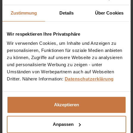
Zustimmung
Details
Über Cookies
Massageöl Gemütserhellend
Johanniskrautöl, hochwertige Pflanzen- und ätherische Öle
stimmen Sie positiv an kalten, grauen Winterabenden.
Wir respektieren Ihre Privatsphäre
Wir verwenden Cookies, um Inhalte und Anzeigen zu
personalisieren, Funktionen für soziale Medien anbieten
Inhalt
0.1 Liter
(€ 125,00 * / 1 Liter)
€ 12,50 *
zu können, Zugriffe auf unsere Webseite zu analysieren
und personalisierte Werbung zu zeigen - unter
Umständen von Werbepartnern auch auf Webseiten
In den
Warenkorb
Dritter. Nähere Information:
Datenschutzerklärung
Auf die Wunschliste
Akzeptieren
Egal ob Gesichts- oder Körperpflege, Aromatherapie
Anpassen
oder verwöhnende Massagen – die hochwertigen Öle von
STYX Naturcosmetic eignen sich für viele