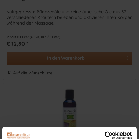
Kaltgepresste Pflanzenöle und reine ätherische Öle aus 37
verschiedenen Kräutern beleben und aktivieren Ihren Körper
während der Massage.
Inhalt
0.1 Liter
(€ 128,00 * / 1 Liter)
€ 12,80 *
In den
Warenkorb
Auf die Wunschliste