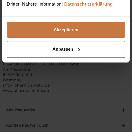
Dritter. Nähere Information:
Datenschutzerklärung
Akzeptieren
Anpassen
Hersteller-Kontaktinformationen
PHARMOS NATUR GREEN LUXURY GmbH
Am Neuland 2
82347 Bernried
Germany
info@pharmos-natur.de
www.pharmos-natur.de
Ähnliche Artikel
Kunden kauften auch