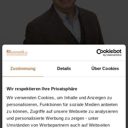
Sie haben eine Frage? Sie wünschen sich eine
Produktberatung oder wollen nur wissen, wie man das
Zustimmung
Details
Über Cookies
kosmetische Produkt richtig anwendet?
Ich stehe Ihnen gerne persönlich zur Verfügung:
Wir respektieren Ihre Privatsphäre
+43 (0)699 17 310 310
Wir verwenden Cookies, um Inhalte und Anzeigen zu
personalisieren, Funktionen für soziale Medien anbieten
zu können, Zugriffe auf unsere Webseite zu analysieren
Dennis Grischek, Inhaber Kosmetikstudio in Graz & kosmetik.at
und personalisierte Werbung zu zeigen - unter
Umständen von Werbepartnern auch auf Webseiten