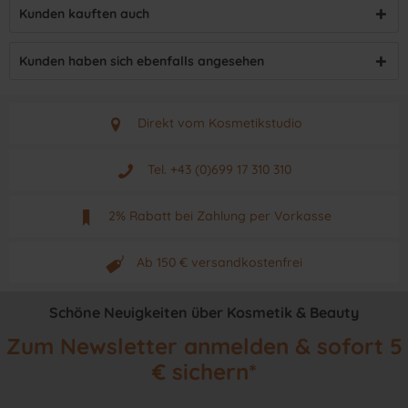
Kunden kauften auch
Kunden haben sich ebenfalls angesehen
Direkt vom Kosmetikstudio
Aus Graz - Österreich
Tel. +43 (0)699 17 310 310
Mo - Fr. von 9 - 17 Uhr
2% Rabatt bei Zahlung per Vorkasse
Neuwertiges & aktuelles Produkt
Ab 150 € versandkostenfrei
Originalprodukt vom Hersteller
Schöne Neuigkeiten über Kosmetik & Beauty
Zum Newsletter anmelden & sofort 5
€ sichern*