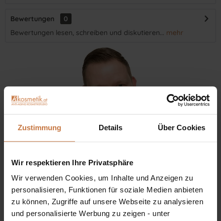
Bewertungen
0
Bewertungen lesen, schreiben und diskutieren...
mehr
Zustimmung
Details
Über Cookies
Wir respektieren Ihre Privatsphäre
Wir verwenden Cookies, um Inhalte und Anzeigen zu
personalisieren, Funktionen für soziale Medien anbieten
zu können, Zugriffe auf unsere Webseite zu analysieren
Sie haben eine Frage? Sie wünschen sich eine
und personalisierte Werbung zu zeigen - unter
Produktberatung oder wollen nur wissen, wie man das