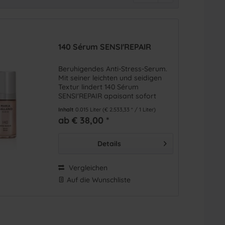
45-54
(
3
)
Rötungen / Irritationen / Reizungen
(
3
)
55+
(
3
)
140 Sérum SENSI'REPAIR
Beruhigendes Anti-Stress-Serum.
Mit seiner leichten und seidigen
Textur lindert 140 Sérum
SENSI'REPAIR apaisant sofort
Spannungsgefühle bei
Inhalt
0.015 Liter
(€ 2.533,33 * / 1 Liter)
empfindlicher Haut.
ab € 38,00 *
Details
Vergleichen
Auf die Wunschliste