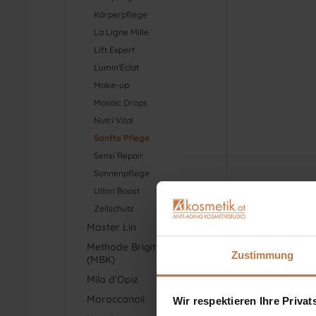
Körperpflege
La Ligne Mille
Lift Expert
Lumin'Éclat
Make-up
Mosaic Drops
Nutri`Vital
Sanfte Pflege
Sensi`Repair
Sonnenpflege
Ultim`Boost
Zellschutz
Master Lin
Methode Brigitte Kettner
Zustimmung
(MBK)
Mila d’Opiz
Moroccanoil
Wir respektieren Ihre Priva