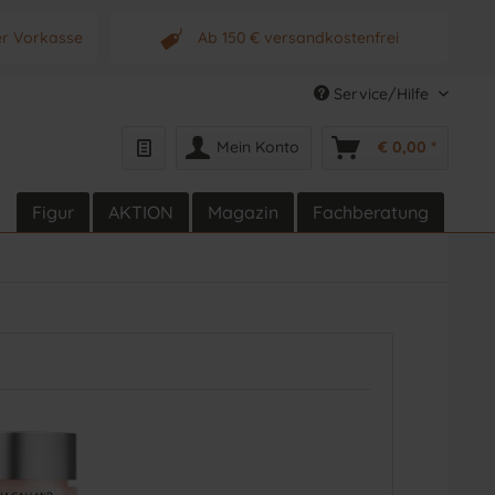
er Vorkasse
Ab 150 € versandkostenfrei
s Produkt
Originalprodukt vom Hersteller
Service/Hilfe
Mein Konto
€ 0,00 *
Figur
AKTION
Magazin
Fachberatung