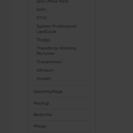
Skin Office Paris
Sofri
STYX
System Professional
LipidCode
Thalgo
Theodoros Kalotinis
Perfumer
Trawenmoor
Ultrasun
Vossen
Gesichtspflege
Hauttyp
Bedürfnis
Pflege