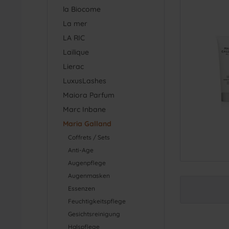
la Biocome
La mer
LA RIC
Lailique
Lierac
LuxusLashes
Maiora Parfum
Marc Inbane
Maria Galland
Coffrets / Sets
Anti-Age
Augenpflege
Augenmasken
Essenzen
Feuchtigkeitspflege
Gesichtsreinigung
Halspflege