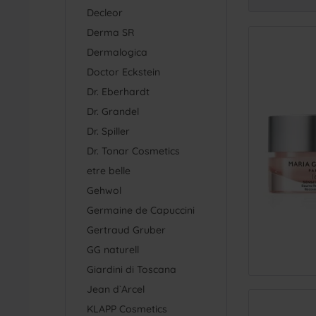
Cre
Decleor
Serum
Derma SR
Dermalogica
Doctor Eckstein
Dr. Eberhardt
Dr. Grandel
Dr. Spiller
Dr. Tonar Cosmetics
etre belle
Gehwol
Germaine de Capuccini
Gertraud Gruber
GG naturell
Giardini di Toscana
Jean d`Arcel
KLAPP Cosmetics