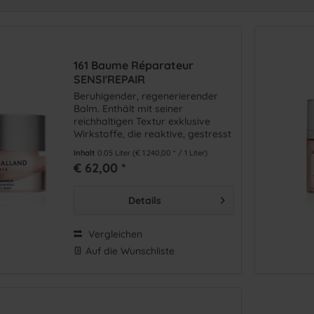
me
(
1
)
Regeneration / Stärkung
(
3
)
 / Emulsion / Fluid
(
1
)
161 Baume Réparateur
SENSI'REPAIR
Beruhigender, regenerierender
Balm. Enthält mit seiner
reichhaltigen Textur exklusive
Wirkstoffe, die reaktive, gestresst
und sensible Haut nähren,
Inhalt
0.05 Liter
(€ 1.240,00 * / 1 Liter)
regenerieren und beruhigen.
€ 62,00 *
Details
Vergleichen
Auf die Wunschliste