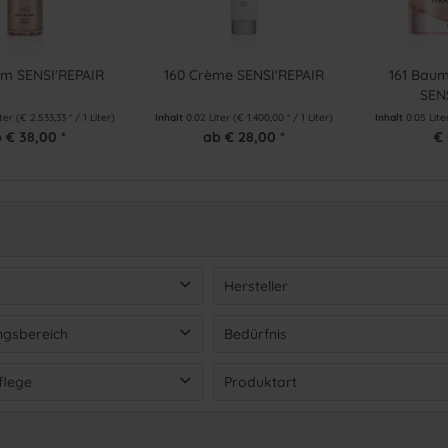
um SENSI'REPAIR
160 Crème SENSI'REPAIR
161 Bau
SEN
iter
(€ 2.533,33 * / 1 Liter)
Inhalt
0.02 Liter
(€ 1.400,00 * / 1 Liter)
Inhalt
0.05 Lit
 € 38,00 *
ab € 28,00 *
€ 
Hersteller
Maria Galland
(
3
)
gsbereich
Bedürfnis
on
€ 28,00
bis
€ 62,00
cht
(
2
)
Beruhigung / Linderung
(
3
)
flege
Produktart
Feuchtigkeit
(
3
)
am
(
1
)
Gesichtspflege
(
3
)
Hautschutz
(
2
)