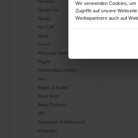
Neosino
Wir verwenden Cookies, um In
Neostrata
Zugriffe auf unsere Webseite
Werbepartnern auch auf Webs
Nioxin
No.1 Lift
Nuxe
Omro
Pharmos Natur
Phyris
Planta Naturstoffe
Ren
Roger & Gallet
Rosa Graf
Rudy Profumi
SBT
Sebastian Professional
Skeyndor