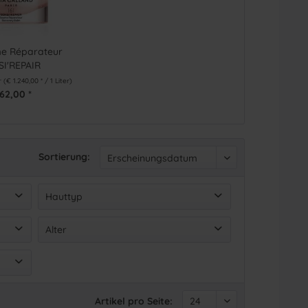
me Réparateur
SI'REPAIR
er
(€ 1.240,00 * / 1 Liter)
62,00 *
Sortierung:
Hauttyp
Sensible Haut
(
3
)
Alter
18-24
(
1
)
25-34
(
3
)
35-44
(
3
)
Artikel pro Seite: