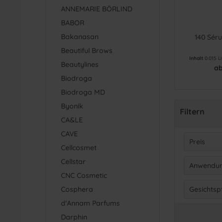
ANNEMARIE BÖRLIND
BABOR
Bakanasan
140 Sér
Beautiful Brows
Inhalt
0.015 L
Beautylines
ab
Biodroga
Biodroga MD
Byonik
Filtern
CA&LE
CAVE
Preis
Cellcosmet
Cellstar
Anwendun
v
CNC Cosmetic
Gesi
Cosphera
Gesichtsp
d'Annam Parfums
Bals
Darphin