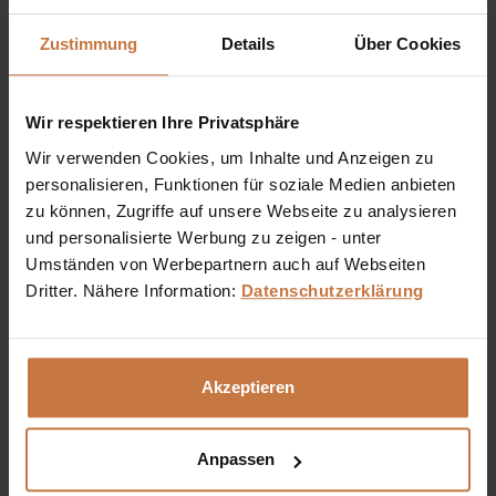
Zustimmung
Details
Über Cookies
960 Protective Face Cream SPF 30
Wir respektieren Ihre Privatsphäre
Sonnencreme mit SPF 30, schützt die Haut und die Meere.
Wir verwenden Cookies, um Inhalte und Anzeigen zu
Kombiniert hohen Schutz und Anti-Aging-Wirkung in einer
personalisieren, Funktionen für soziale Medien anbieten
ozeanfreundlichen und ultra-sensorischen Formulierung.
zu können, Zugriffe auf unsere Webseite zu analysieren
und personalisierte Werbung zu zeigen - unter
Inhalt
0.05 Liter
(€ 1.140,00 * / 1 Liter)
€ 57,00 *
Umständen von Werbepartnern auch auf Webseiten
Dritter. Nähere Information:
Datenschutzerklärung
In den
Warenkorb
Auf die Wunschliste
Akzeptieren
Anpassen