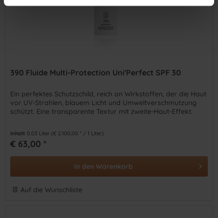
390 Fluide Multi-Protection Uni'Perfect SPF 30
Ein perfektes Schutzschild, reich an Wirkstoffen, der die Haut
vor UV-Strahlen, blauem Licht und Umweltverschmutzung
schützt. Eine transparente Textur mit zweite-Haut-Effekt.
Inhalt
0.03 Liter
(€ 2.100,00 * / 1 Liter)
€ 63,00 *
In den
Warenkorb
Auf die Wunschliste