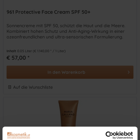
961 Protective Face Cream SPF 50+
Sonnencreme mit SPF 50, schützt die Haut und die Meere.
Kombiniert hohen Schutz und Anti-Aging-Wirkung in einer
ozeanfreundlichen und ultra-sensorischen Formulierung.
Inhalt
0.05 Liter
(€ 1.140,00 * / 1 Liter)
€ 57,00 *
In den
Warenkorb
Auf die Wunschliste