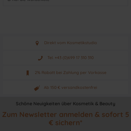
Direkt vom Kosmetikstudio
Aus Graz - Österreich
Tel. +43 (0)699 17 310 310
Mo - Fr. von 9 - 17 Uhr
2% Rabatt bei Zahlung per Vorkasse
Neuwertiges & aktuelles Produkt
Ab 150 € versandkostenfrei
Originalprodukt vom Hersteller
Schöne Neuigkeiten über Kosmetik & Beauty
Zum Newsletter anmelden & sofort 5
€ sichern*