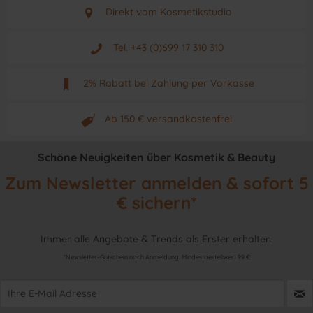
Direkt vom Kosmetikstudio
Aus Graz - Österreich
Tel. +43 (0)699 17 310 310
Mo - Fr. von 9 - 17 Uhr
2% Rabatt bei Zahlung per Vorkasse
Neuwertiges & aktuelles Produkt
Ab 150 € versandkostenfrei
Originalprodukt vom Hersteller
Schöne Neuigkeiten über Kosmetik & Beauty
Zum Newsletter anmelden & sofort 5
€ sichern*
Immer alle Angebote & Trends als Erster erhalten.
*Newsletter-Gutschein nach Anmeldung. Mindestbestellwert 99 €