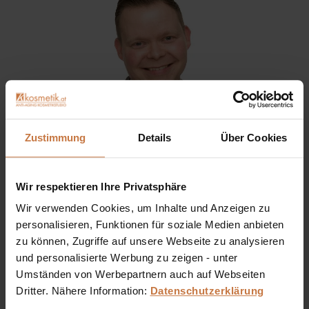
Zustimmung
Details
Über Cookies
Wir respektieren Ihre Privatsphäre
Sie haben eine Frage? Sie wünschen sich eine
Wir verwenden Cookies, um Inhalte und Anzeigen zu
Produktberatung oder wollen nur wissen, wie man das
personalisieren, Funktionen für soziale Medien anbieten
kosmetische Produkt richtig anwendet?
zu können, Zugriffe auf unsere Webseite zu analysieren
und personalisierte Werbung zu zeigen - unter
Ich stehe Ihnen gerne persönlich zur Verfügung:
Umständen von Werbepartnern auch auf Webseiten
Dritter. Nähere Information:
Datenschutzerklärung
+43 (0)699 17 310 310