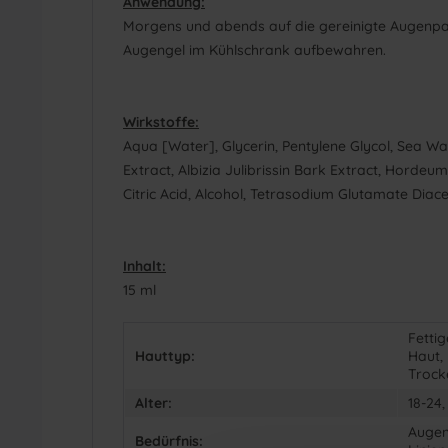
Anwendung:
Morgens und abends auf die gereinigte Augenparti
Augengel im Kühlschrank aufbewahren.
Wirkstoffe:
Aqua [Water], Glycerin, Pentylene Glycol, Sea 
Extract, Albizia Julibrissin Bark Extract, Hordeu
Citric Acid, Alcohol, Tetrasodium Glutamate Dia
Inhalt:
15 ml
Fetti
Hauttyp:
Haut, 
Trock
Alter:
18-24,
Augen
Bedürfnis: