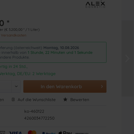
0 *
er (€ 3.200,00 * / 1 Liter)
. Versandkosten
eferung (österreichweit)
Montag, 10.08.2026
ie innerhalb von
1 Stunde, 22 Minuten und 0 Sekunden
andere Produkte.
tig in 24 Std.,
1 Werktag, DE/EU: 2 Werktage
In den
Warenkorb
en
Auf die Wunschliste
Bewerten
ko-460122
4260034772250