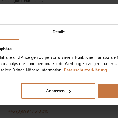
, Feuchtigkeit, Hautschutz
serum / Augengel / Augenfluid
htspflege
ht
Details
tsphäre
halte und Anzeigen zu personalisieren, Funktionen für soziale
 zu analysieren und personalisierte Werbung zu zeigen - unter
eiten Dritter. Nähere Information:
Datenschutzerklärung
Sie haben eine Frage? Sie wünschen sich eine Produktb
kosmetische Produkt richtig anwendet?
Anpassen
Ich stehe Ihnen gerne persönlich zur Verfügung:
+43 (0)699 17 310 310