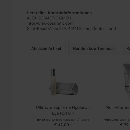
Hersteller-Kontaktinformationen
ALEX COSMETIC GMBH
info@alex-cosmetic.com
Graf-Beust-Allee 23A, 45141 Essen, Deutschland
Ähnliche Artikel
Kunden kauften auch
K
Ultimate Supreme Hyaluron
MultiVitamin
Eye Roll On
Inhalt
0.01 Liter
(€ 4.200,00 * / 1 Liter)
Inhalt
0.015 Liter
(€
€ 42,00 *
€ 79,