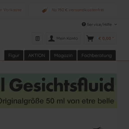
er Vorkasse
Ab 150 € versandkostenfrei
s Produkt
Originalprodukt vom Hersteller
Service/Hilfe
Mein Konto
€ 0,00 *
Figur
AKTION
Magazin
Fachberatung