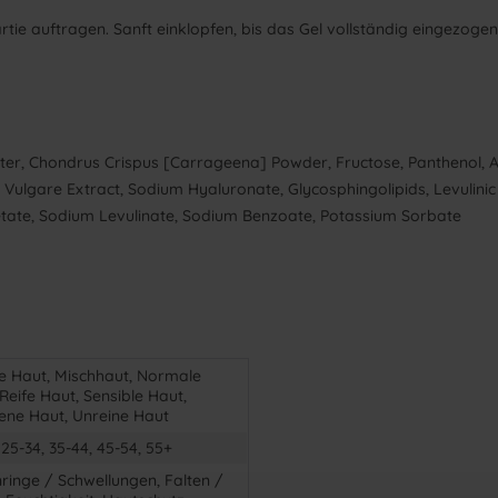
e auftragen. Sanft einklopfen, bis das Gel vollständig eingezogen i
Water, Chondrus Crispus [Carrageena] Powder, Fructose, Panthenol,
m Vulgare Extract, Sodium Hyaluronate, Glycosphingolipids, Levulinic
cetate, Sodium Levulinate, Sodium Benzoate, Potassium Sorbate
ge Haut, Mischhaut, Normale
Reife Haut, Sensible Haut,
ene Haut, Unreine Haut
 25-34, 35-44, 45-54, 55+
ringe / Schwellungen, Falten /