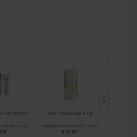
r Gel mit ATP
See Change Eye & Lip
ATP Ey
€ 1.405,00 * / 1 Liter)
Inhalt
0.015 Liter
(€ 3.833,33 * / 1 Liter)
Inhalt
0.01 Liter
8,10 *
€ 57,50 *
€ 