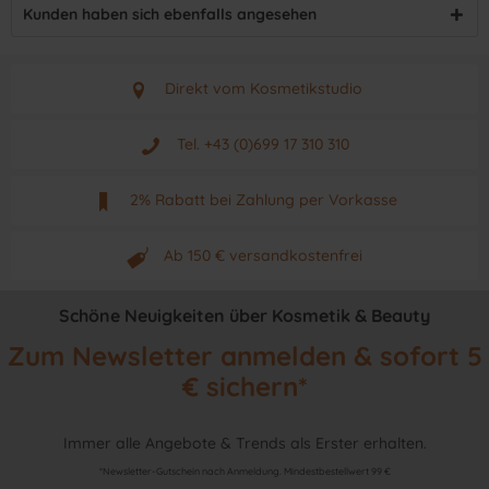
Kunden haben sich ebenfalls angesehen
Direkt vom Kosmetikstudio
Aus Graz - Österreich
Tel. +43 (0)699 17 310 310
Mo - Fr. von 9 - 17 Uhr
2% Rabatt bei Zahlung per Vorkasse
Neuwertiges & aktuelles Produkt
Ab 150 € versandkostenfrei
Originalprodukt vom Hersteller
Schöne Neuigkeiten über Kosmetik & Beauty
Zum Newsletter anmelden & sofort 5
€ sichern*
Immer alle Angebote & Trends als Erster erhalten.
*Newsletter-Gutschein nach Anmeldung. Mindestbestellwert 99 €