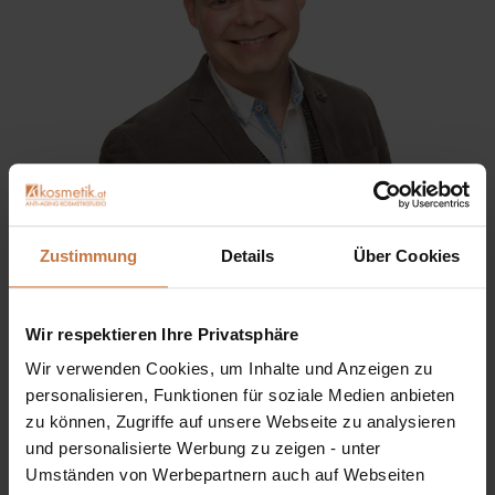
Sie haben eine Frage? Sie wünschen sich eine
Zustimmung
Details
Über Cookies
Produktberatung oder wollen nur wissen, wie man das
kosmetische Produkt richtig anwendet?
Wir respektieren Ihre Privatsphäre
Ich stehe Ihnen gerne persönlich zur Verfügung:
Wir verwenden Cookies, um Inhalte und Anzeigen zu
personalisieren, Funktionen für soziale Medien anbieten
+43 (0)699 17 310 310
zu können, Zugriffe auf unsere Webseite zu analysieren
und personalisierte Werbung zu zeigen - unter
Dennis Grischek, Inhaber Kosmetikstudio in Graz & kosmetik.at
Umständen von Werbepartnern auch auf Webseiten