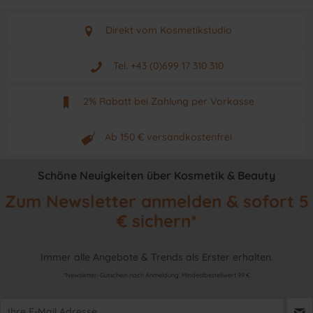
Direkt vom Kosmetikstudio
Aus Graz - Österreich
Tel. +43 (0)699 17 310 310
Mo - Fr. von 9 - 17 Uhr
2% Rabatt bei Zahlung per Vorkasse
Neuwertiges & aktuelles Produkt
Ab 150 € versandkostenfrei
Originalprodukt vom Hersteller
Schöne Neuigkeiten über Kosmetik & Beauty
Zum Newsletter anmelden & sofort 5
€ sichern*
Immer alle Angebote & Trends als Erster erhalten.
*Newsletter-Gutschein nach Anmeldung. Mindestbestellwert 99 €