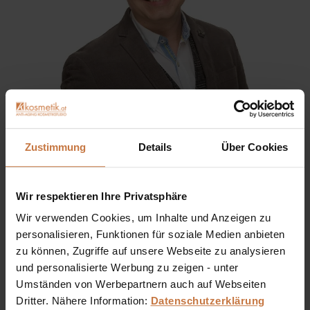
Sie haben eine Frage? Sie wünschen sich eine
Zustimmung
Details
Über Cookies
Produktberatung oder wollen nur wissen, wie man das
kosmetische Produkt richtig anwendet?
Wir respektieren Ihre Privatsphäre
Ich stehe Ihnen gerne persönlich zur Verfügung:
Wir verwenden Cookies, um Inhalte und Anzeigen zu
personalisieren, Funktionen für soziale Medien anbieten
+43 (0)699 17 310 310
zu können, Zugriffe auf unsere Webseite zu analysieren
und personalisierte Werbung zu zeigen - unter
Dennis Grischek, Inhaber Kosmetikstudio in Graz & kosmetik.at
Umständen von Werbepartnern auch auf Webseiten
Dritter. Nähere Information:
Datenschutzerklärung