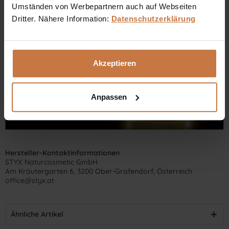
Umständen von Werbepartnern auch auf Webseiten
Dritter. Nähere Information:
Datenschutzerklärung
Dennis Grischek, Inhaber Kosmetikstudio in Graz & kosmetik.at
Akzeptieren
Anpassen
Hersteller-Kontaktinformationen
STYX Naturcosmetic GmbH
Am Kräutergarten 6, 3200 Ober-Grafendorf, Österreich
office@styx.at
Ähnliche Artikel