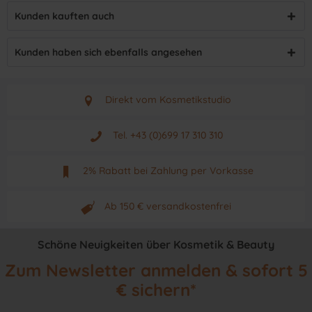
Kunden kauften auch
Kunden haben sich ebenfalls angesehen
Direkt vom Kosmetikstudio
Aus Graz - Österreich
Tel. +43 (0)699 17 310 310
Mo - Fr. von 9 - 17 Uhr
2% Rabatt bei Zahlung per Vorkasse
Neuwertiges & aktuelles Produkt
Ab 150 € versandkostenfrei
Originalprodukt vom Hersteller
Schöne Neuigkeiten über Kosmetik & Beauty
Zum Newsletter anmelden & sofort 5
€ sichern*