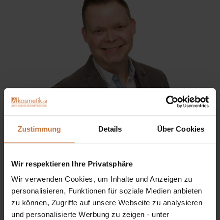
Zustimmung
Details
Über Cookies
Sie haben eine Frage? Sie wünschen sich eine
Produktberatung oder wollen nur wissen, wie man das
Wir respektieren Ihre Privatsphäre
kosmetische Produkt richtig anwendet?
Wir verwenden Cookies, um Inhalte und Anzeigen zu
personalisieren, Funktionen für soziale Medien anbieten
Ich stehe Ihnen gerne persönlich zur Verfügung:
zu können, Zugriffe auf unsere Webseite zu analysieren
und personalisierte Werbung zu zeigen - unter
+43 (0)699 17 310 310