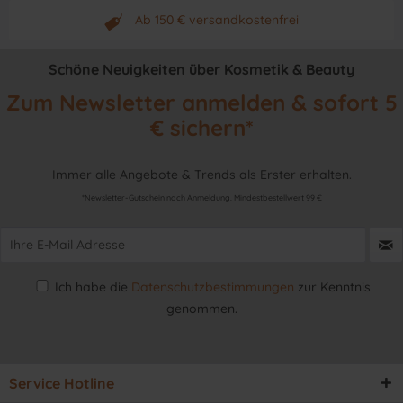
Neuwertiges & aktuelles Produkt
Ab 150 € versandkostenfrei
Originalprodukt vom Hersteller
Schöne Neuigkeiten über Kosmetik & Beauty
Zum Newsletter anmelden & sofort 5
€ sichern*
Immer alle Angebote & Trends als Erster erhalten.
*Newsletter-Gutschein nach Anmeldung. Mindestbestellwert 99 €
Ich habe die
Datenschutzbestimmungen
zur Kenntnis
genommen.
Service Hotline