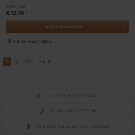
Kamillebasis,...
Inhalt
1 Liter
€ 12,90 *
In den
Warenkorb
Auf die Wunschliste
1
von
2
Direkt vom Kosmetikstudio
Aus Graz - Österreich
Tel. +43 (0)699 17 310 310
Mo - Fr. von 9 - 17 Uhr
2% Rabatt bei Zahlung per Vorkasse