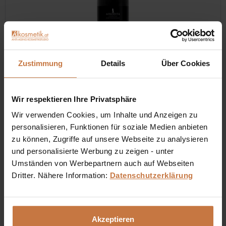
Zustimmung
Details
Über Cookies
HAIR PROFESSIONAL KERATIN Shampoo
Wir respektieren Ihre Privatsphäre
Die mit Gelée Royale angereicherte Formel kräftigt das
Wir verwenden Cookies, um Inhalte und Anzeigen zu
Haar, schützt es vor äußeren Einflüssen und erleichtert das
personalisieren, Funktionen für soziale Medien anbieten
Styling. Für coloriertes & blondiertes & strapaziertes Haar-
zu können, Zugriffe auf unsere Webseite zu analysieren
und personalisierte Werbung zu zeigen - unter
Inhalt
1 Liter
€ 17,90 *
Umständen von Werbepartnern auch auf Webseiten
Dritter. Nähere Information:
Datenschutzerklärung
In den
Warenkorb
Auf die Wunschliste
Akzeptieren