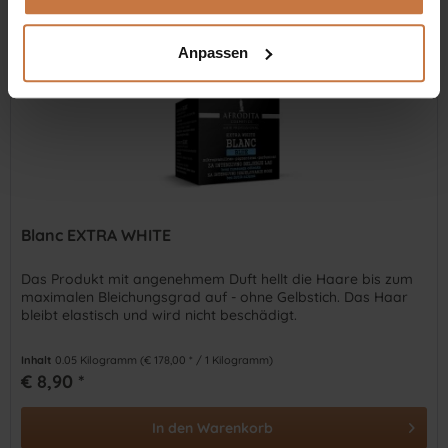
Anpassen
Blanc EXTRA WHITE
Das Produkt mit angenehmem Duft hellt die Haare bis zum
maximalen Bleichungsgrad auf - ohne Gelbstich. Das Haar
bleibt elastisch und wird nicht beschädigt.
Inhalt
0.05 Kilogramm
(€ 178,00 * / 1 Kilogramm)
€ 8,90 *
In den
Warenkorb