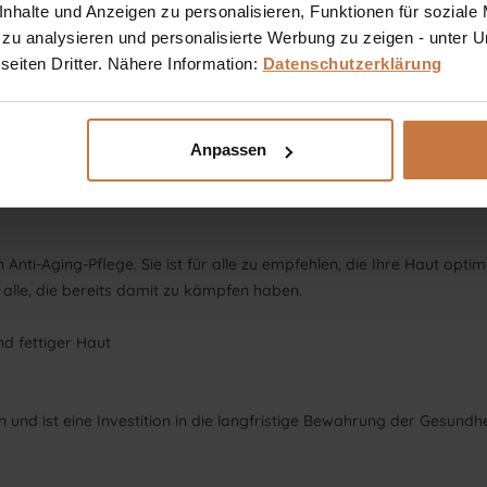
halte und Anzeigen zu personalisieren, Funktionen für soziale
rriere und zur Verbesserung der Aufnahme der übrigen Wirkstoff
 zu analysieren und personalisierte Werbung zu zeigen - unter
eiten Dritter. Nähere Information:
Datenschutzerklärung
zum Schutz vor freien Radikalen
r sowie samtig-weiche und geschmeidige Haut
Anpassen
g und eine gesunde Entwicklung der Hautzellen
 Anti-Aging-Pflege. Sie ist für alle zu empfehlen, die Ihre Haut opti
alle, die bereits damit zu kämpfen haben.
nd fettiger Haut
und ist eine Investition in die langfristige Bewahrung der Gesundhe