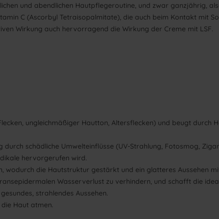
chen und abendlichen Hautpflegeroutine, und zwar ganzjährig, al
tamin C (Ascorbyl Tetraisopalmitate), die auch beim Kontakt mit Sonn
dativen Wirkung auch hervorragend die Wirkung der Creme mit LSF.
 Flecken, ungleichmäßiger Hautton, Altersflecken) und beugt dur
ng durch schädliche Umwelteinflüsse (UV-Strahlung, Fotosmog, Zigare
Radikale hervorgerufen wird.
n, wodurch die Hautstruktur gestärkt und ein glatteres Aussehen mit
en transepidermalen Wasserverlust zu verhindern, und schafft die id
n gesundes, strahlendes Aussehen.
st die Haut atmen.