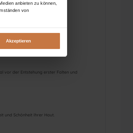
 Medien anbieten zu können,
e
 Umständen von
Akzeptieren
mal vor der Entstehung erster Falten und
it und Schönheit Ihrer Haut.