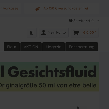
er Vorkasse
Ab 150 € versandkostenfrei
s Produkt
Originalprodukt vom Hersteller
Service/Hilfe
Mein Konto
€ 0,00 *
Figur
AKTION
Magazin
Fachberatung