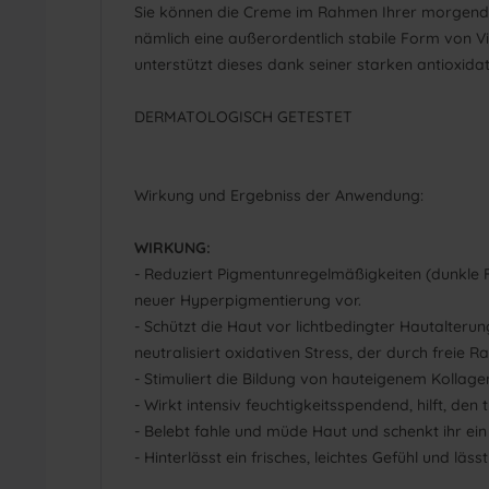
Sie können die Creme im Rahmen Ihrer morgendli
nämlich eine außerordentlich stabile Form von Vi
unterstützt dieses dank seiner starken antioxi
DERMATOLOGISCH GETESTET
Wirkung und Ergebniss der Anwendung:
WIRKUNG:
- Reduziert Pigmentunregelmäßigkeiten (dunkle
neuer Hyperpigmentierung vor.
- Schützt die Haut vor lichtbedingter Hautalteru
neutralisiert oxidativen Stress, der durch freie 
- Stimuliert die Bildung von hauteigenem Kollage
- Wirkt intensiv feuchtigkeitsspendend, hilft, d
- Belebt fahle und müde Haut und schenkt ihr ei
- Hinterlässt ein frisches, leichtes Gefühl und läs