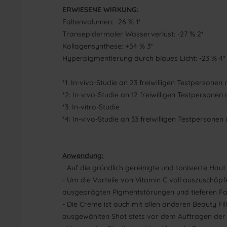
ERWIESENE WIRKUNG:
Faltenvolumen: -26 % 1*
Transepidermaler Wasserverlust: -27 % 2*
Kollagensynthese: +54 % 3*
Hyperpigmentierung durch blaues Licht: -23 % 4*
*1: In-vivo-Studie an 23 freiwilligen Testperson
*2: In-vivo-Studie an 12 freiwilligen Testperson
*3: In-vitro-Studie
*4: In-vivo-Studie an 33 freiwilligen Testperson
Anwendung:
- Auf die gründlich gereinigte und tonisierte Haut
- Um die Vorteile von Vitamin C voll auszuschöp
ausgeprägten Pigmentstörungen und tieferen Fa
- Die Creme ist auch mit allen anderen Beauty Fi
ausgewählten Shot stets vor dem Auftragen der