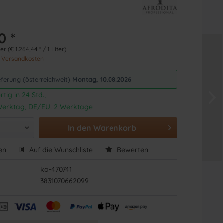
0 *
er (€ 1.264,44 * / 1 Liter)
. Versandkosten
eferung (österreichweit)
Montag, 10.08.2026
tig in 24 Std.,
1 Werktag, DE/EU: 2 Werktage
In den
Warenkorb
en
Auf die Wunschliste
Bewerten
ko-470741
3831070662099