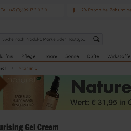
Tel. +43 (0)699 17 310 310
2% Rabatt bei Zahlung p
Mo - Fr. von 9 - 17 Uhr
Neuwertiges & aktuelle
ürfnis
Pflege
Haare
Sonne
Düfte
Wirkstoffe
nal
Vitamin C
urising Gel Cream