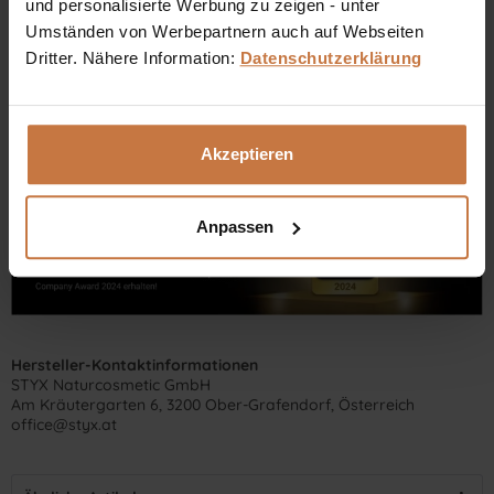
und personalisierte Werbung zu zeigen - unter
+43 (0)699 17 310 310
Umständen von Werbepartnern auch auf Webseiten
Dritter. Nähere Information:
Datenschutzerklärung
Dennis Grischek, Inhaber Kosmetikstudio in Graz & kosmetik.at
Akzeptieren
Anpassen
Hersteller-Kontaktinformationen
STYX Naturcosmetic GmbH
Am Kräutergarten 6, 3200 Ober-Grafendorf, Österreich
office@styx.at