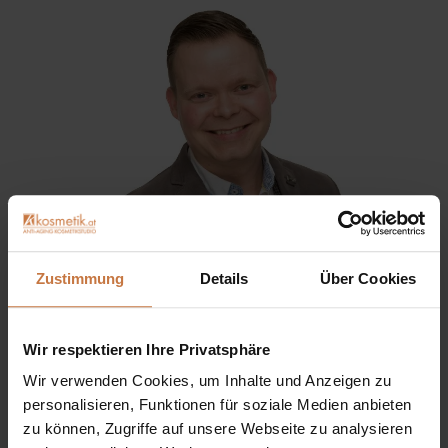
Zustimmung
Details
Über Cookies
Sie haben eine Frage? Sie wünschen sich eine
Produktberatung oder wollen nur wissen, wie man das
Wir respektieren Ihre Privatsphäre
kosmetische Produkt richtig anwendet?
Wir verwenden Cookies, um Inhalte und Anzeigen zu
personalisieren, Funktionen für soziale Medien anbieten
Ich stehe Ihnen gerne persönlich zur Verfügung:
zu können, Zugriffe auf unsere Webseite zu analysieren