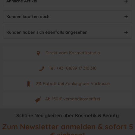
Ähnliche Artikel
Kunden kauften auch
Kunden haben sich ebenfalls angesehen
Direkt vom Kosmetikstudio
Aus Graz - Österreich
Tel. +43 (0)699 17 310 310
Mo - Fr. von 9 - 17 Uhr
2% Rabatt bei Zahlung per Vorkasse
Neuwertiges & aktuelles Produkt
Ab 150 € versandkostenfrei
Originalprodukt vom Hersteller
Schöne Neuigkeiten über Kosmetik & Beauty
Zum Newsletter anmelden & sofort 5