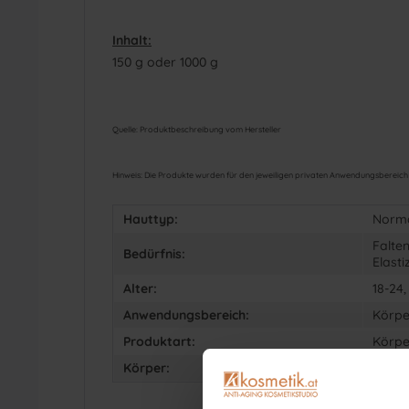
Inhalt:
150 g oder 1000 g
Quelle: Produktbeschreibung vom Hersteller
Hinweis: Die Produkte wurden für den jeweiligen privaten Anwendungsbereich a
Hauttyp:
Norma
Falten
Bedürfnis:
Elasti
Alter:
18-24,
Anwendungsbereich:
Körpe
Produktart:
Körpe
Körper:
Anti-Ce