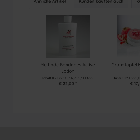
Ähnliche Artikel
Kunden kauften auch
K
Methode Bandages Active
Granatapfel
Lotion
Inhalt
0.2 Liter
(€ 117,75 * / 1 Liter)
Inhalt
0.2 Liter
(€
€ 23,55 *
€ 17,