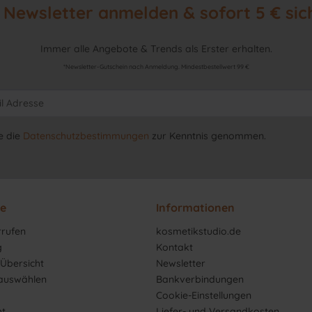
Newsletter anmelden & sofort 5 € sic
Immer alle Angebote & Trends als Erster erhalten.
*Newsletter-Gutschein nach Anmeldung. Mindestbestellwert 99 €
e die
Datenschutzbestimmungen
zur Kenntnis genommen.
ce
Informationen
rrufen
kosmetikstudio.de
g
Kontakt
Übersicht
Newsletter
 auswählen
Bankverbindungen
Cookie-Einstellungen
ht
Liefer- und Versandkosten