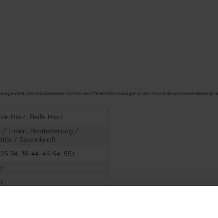
usgewählt. Alle nachzulesenen und hier veröffentlichten Aussagen zu den Produkten sind keine Heilversprec
le Haut, Reife Haut
 / Linien, Hautalterung /
zität / Spannkraft
 25-34, 35-44, 45-54, 55+
r
r
llulite