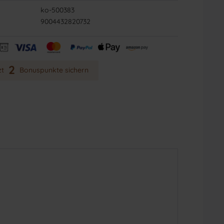
ko-500383
9004432820732
2
zt
Bonuspunkte sichern