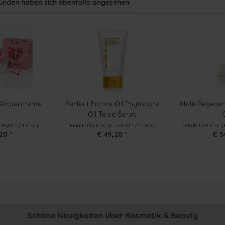
unden haben sich ebenfalls angesehen
 Körpercreme
Perfect Forms Oil Phytocare
Multi Regene
Oil Tonic Scrub
 86,00 * / 1 Liter)
Inhalt
0.15 Liter
(€ 328,00 * / 1 Liter)
Inhalt
0.03 Liter
(
20 *
€ 49,20 *
€ 5
Schöne Neuigkeiten über Kosmetik & Beauty