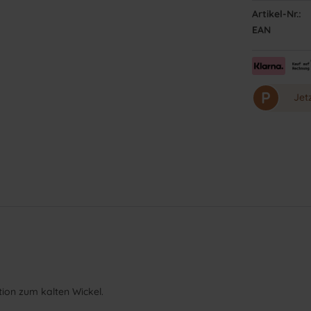
Artikel-Nr.:
EAN
P
Jet
tion zum kalten Wickel.