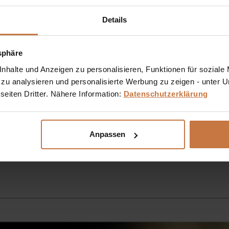
Details
tsphäre
Sie haben eine Frage? Sie wünschen sich eine Produktb
halte und Anzeigen zu personalisieren, Funktionen für soziale
kosmetische Produkt richtig anwendet?
 zu analysieren und personalisierte Werbung zu zeigen - unter
eiten Dritter. Nähere Information:
Datenschutzerklärung
Ich stehe Ihnen gerne persönlich zur Verfügung:
+43 (0)699 17 310 310
Anpassen
Dennis Grischek, Inhaber Kosmetikstudio in Graz & kosmetik.a