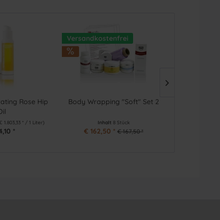
Versandkostenfrei
Versandkost
rating Rose Hip
Body Wrapping "Soft" Set 2
Body Wrappi
Oil
€ 1.803,33 * / 1 Liter)
Inhalt
8 Stück
Inha
4,10 *
€ 162,50 *
€ 162,5
€ 167,50 *