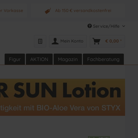
er Vorkasse
Ab 150 € versandkostenfrei
s Produkt
Originalprodukt vom Hersteller
Service/Hilfe
Mein Konto
€ 0,00 *
Figur
AKTION
Magazin
Fachberatung