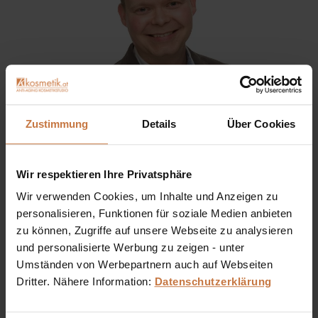
Zustimmung
Details
Über Cookies
Sie haben eine Frage? Sie wünschen sich eine
Wir respektieren Ihre Privatsphäre
Produktberatung oder wollen nur wissen, wie man das
Wir verwenden Cookies, um Inhalte und Anzeigen zu
kosmetische Produkt richtig anwendet?
personalisieren, Funktionen für soziale Medien anbieten
zu können, Zugriffe auf unsere Webseite zu analysieren
Ich stehe Ihnen gerne persönlich zur Verfügung:
und personalisierte Werbung zu zeigen - unter
Umständen von Werbepartnern auch auf Webseiten
+43 (0)699 17 310 310
Dritter. Nähere Information:
Datenschutzerklärung
Dennis Grischek, Inhaber Kosmetikstudio in Graz & kosmetik.at