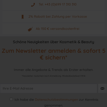
Aus Graz - Österreich
Tel. +43 (0)699 17 310 310
Mo - Fr. von 9 - 17 Uhr
2% Rabatt bei Zahlung per Vorkasse
Neuwertiges & aktuelles Produkt
Ab 150 € versandkostenfrei
Originalprodukt vom Hersteller
Schöne Neuigkeiten über Kosmetik & Beauty
Zum Newsletter anmelden & sofort 5
€ sichern*
Immer alle Angebote & Trends als Erster erhalten.
*Newsletter-Gutschein nach Anmeldung. Mindestbestellwert 99 €
Ich habe die
Datenschutzbestimmungen
zur Kenntnis
genommen.