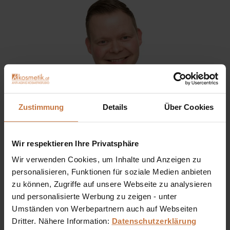
Zustimmung
Details
Über Cookies
Wir respektieren Ihre Privatsphäre
Sie haben eine Frage? Sie wünschen sich eine
Wir verwenden Cookies, um Inhalte und Anzeigen zu
Produktberatung oder wollen nur wissen, wie man das
personalisieren, Funktionen für soziale Medien anbieten
zu können, Zugriffe auf unsere Webseite zu analysieren
kosmetische Produkt richtig anwendet?
und personalisierte Werbung zu zeigen - unter
Umständen von Werbepartnern auch auf Webseiten
Ich stehe Ihnen gerne persönlich zur Verfügung:
Dritter. Nähere Information:
Datenschutzerklärung