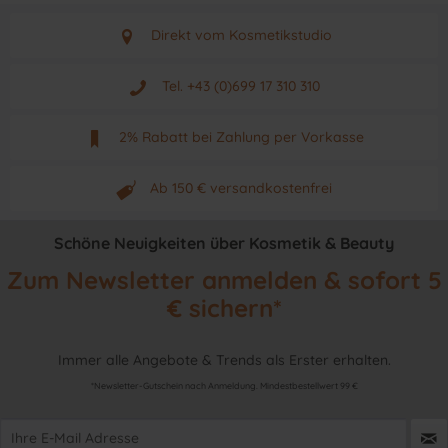
Direkt vom Kosmetikstudio
Aus Graz - Österreich
Tel. +43 (0)699 17 310 310
Mo - Fr. von 9 - 17 Uhr
2% Rabatt bei Zahlung per Vorkasse
Neuwertiges & aktuelles Produkt
Ab 150 € versandkostenfrei
Originalprodukt vom Hersteller
Schöne Neuigkeiten über Kosmetik & Beauty
Zum Newsletter anmelden & sofort 5
€ sichern*
Immer alle Angebote & Trends als Erster erhalten.
*Newsletter-Gutschein nach Anmeldung. Mindestbestellwert 99 €