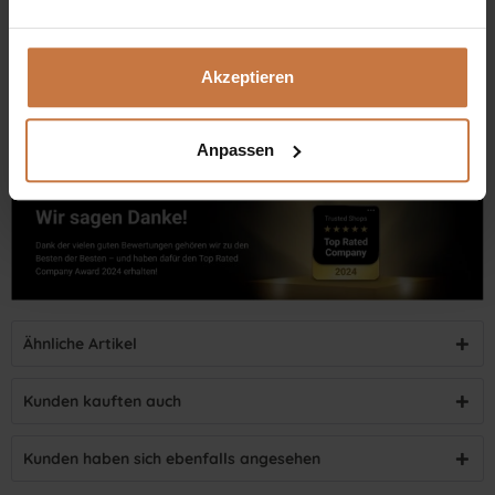
+43 (0)699 17 310 310
Dennis Grischek, Inhaber Kosmetikstudio in Graz & kosmetik.at
Akzeptieren
Anpassen
Ähnliche Artikel
Kunden kauften auch
Kunden haben sich ebenfalls angesehen