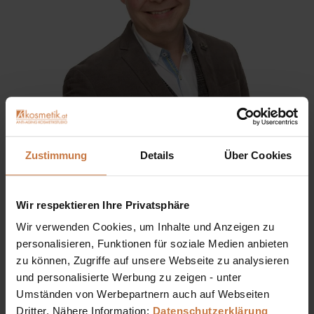
Sie haben eine Frage? Sie wünschen sich eine
Zustimmung
Details
Über Cookies
Produktberatung oder wollen nur wissen, wie man das
kosmetische Produkt richtig anwendet?
Wir respektieren Ihre Privatsphäre
Ich stehe Ihnen gerne persönlich zur Verfügung:
Wir verwenden Cookies, um Inhalte und Anzeigen zu
personalisieren, Funktionen für soziale Medien anbieten
+43 (0)699 17 310 310
zu können, Zugriffe auf unsere Webseite zu analysieren
und personalisierte Werbung zu zeigen - unter
Dennis Grischek, Inhaber Kosmetikstudio in Graz & kosmetik.at
Umständen von Werbepartnern auch auf Webseiten
Dritter. Nähere Information:
Datenschutzerklärung