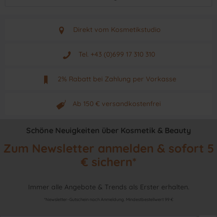
Direkt vom Kosmetikstudio
Aus Graz - Österreich
Tel. +43 (0)699 17 310 310
Mo - Fr. von 9 - 17 Uhr
2% Rabatt bei Zahlung per Vorkasse
Neuwertiges & aktuelles Produkt
Ab 150 € versandkostenfrei
Originalprodukt vom Hersteller
Schöne Neuigkeiten über Kosmetik & Beauty
Zum Newsletter anmelden & sofort 5
€ sichern*
Immer alle Angebote & Trends als Erster erhalten.
*Newsletter-Gutschein nach Anmeldung. Mindestbestellwert 99 €