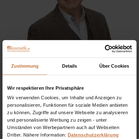
Sie haben eine Frage? Sie wünschen sich eine
Zustimmung
Details
Über Cookies
Produktberatung oder wollen nur wissen, wie man das
kosmetische Produkt richtig anwendet?
Wir respektieren Ihre Privatsphäre
Ich stehe Ihnen gerne persönlich zur Verfügung:
Wir verwenden Cookies, um Inhalte und Anzeigen zu
personalisieren, Funktionen für soziale Medien anbieten
+43 (0)699 17 310 310
zu können, Zugriffe auf unsere Webseite zu analysieren
und personalisierte Werbung zu zeigen - unter
Dennis Grischek, Inhaber Kosmetikstudio in Graz & kosmetik.at
Umständen von Werbepartnern auch auf Webseiten
Dritter. Nähere Information:
Datenschutzerklärung