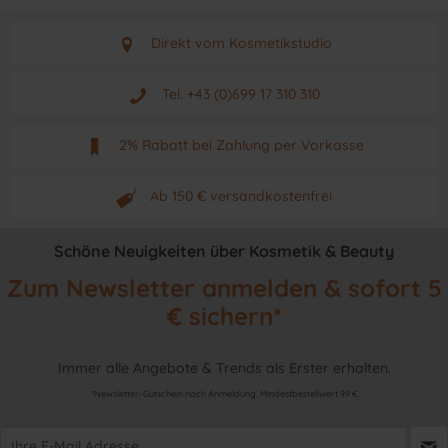
Direkt vom Kosmetikstudio
Aus Graz - Österreich
Tel. +43 (0)699 17 310 310
Mo - Fr. von 9 - 17 Uhr
2% Rabatt bei Zahlung per Vorkasse
Neuwertiges & aktuelles Produkt
Ab 150 € versandkostenfrei
Originalprodukt vom Hersteller
Schöne Neuigkeiten über Kosmetik & Beauty
Zum Newsletter anmelden & sofort 5
€ sichern*
Immer alle Angebote & Trends als Erster erhalten.
*Newsletter-Gutschein nach Anmeldung. Mindestbestellwert 99 €