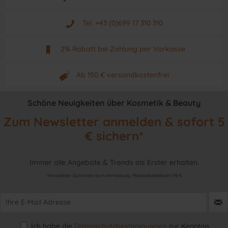
Aus Graz - Österreich
Tel. +43 (0)699 17 310 310
Mo - Fr. von 9 - 17 Uhr
2% Rabatt bei Zahlung per Vorkasse
Neuwertiges & aktuelles Produkt
Ab 150 € versandkostenfrei
Originalprodukt vom Hersteller
Schöne Neuigkeiten über Kosmetik & Beauty
Zum Newsletter anmelden & sofort 5
€ sichern*
Immer alle Angebote & Trends als Erster erhalten.
*Newsletter-Gutschein nach Anmeldung. Mindestbestellwert 99 €
Ich habe die
Datenschutzbestimmungen
zur Kenntnis