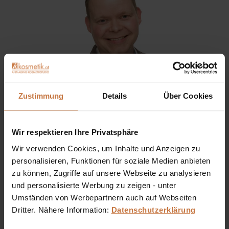
Zustimmung
Details
Über Cookies
Wir respektieren Ihre Privatsphäre
Sie haben eine Frage? Sie wünschen sich eine
Wir verwenden Cookies, um Inhalte und Anzeigen zu
Produktberatung oder wollen nur wissen, wie man das
personalisieren, Funktionen für soziale Medien anbieten
kosmetische Produkt richtig anwendet?
zu können, Zugriffe auf unsere Webseite zu analysieren
und personalisierte Werbung zu zeigen - unter
Ich stehe Ihnen gerne persönlich zur Verfügung:
Umständen von Werbepartnern auch auf Webseiten
Dritter. Nähere Information:
Datenschutzerklärung
+43 (0)699 17 310 310