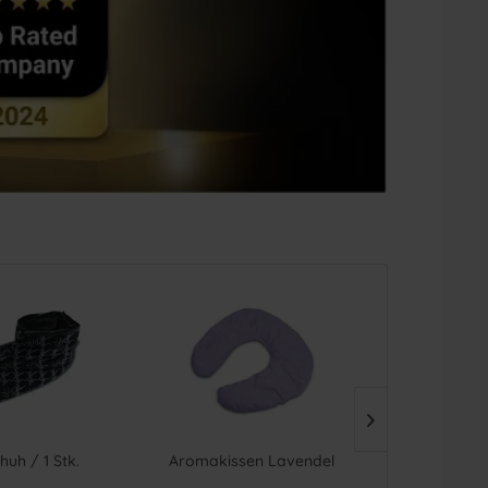
uh / 1 Stk.
Aromakissen Lavendel
Aromak