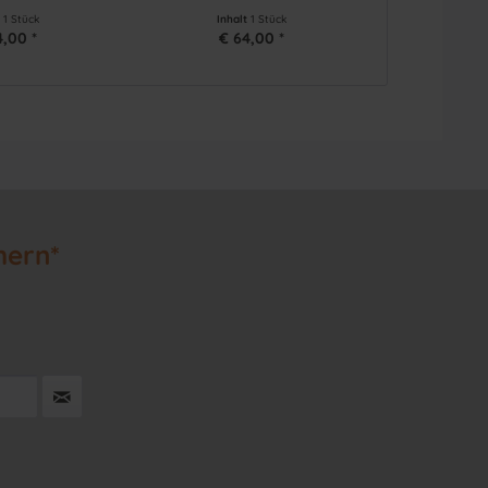
t
1 Stück
Inhalt
1 Stück
Inha
4,00 *
€ 64,00 *
€ 
hern*