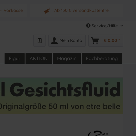
er Vorkasse
Ab 150 € versandkostenfrei
s Produkt
Originalprodukt vom Hersteller
Service/Hilfe
Mein Konto
€ 0,00 *
Figur
AKTION
Magazin
Fachberatung