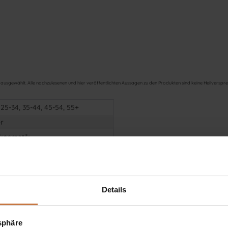
usgewählt. Alle nachzulesenen und hier veröffentlichten Aussagen zu den Produkten sind keine Heilversprec
 25-34, 35-44, 45-54, 55+
r
kosmetik
r
Details
tsphäre