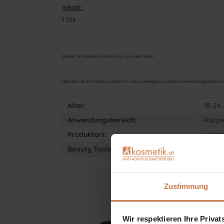
Inhalt:
1 Stk.
Quelle: Produktbeschreibung vom Hersteller
Hinweis: Die Produkte wurden für den jeweiligen privaten Anwendungsbereich a
Alter:
18-24,
Anwendungsbereich:
Körpe
Produktart:
Wohn
Beauty Tools:
Körpe
Zustimmung
Wir respektieren Ihre Priva