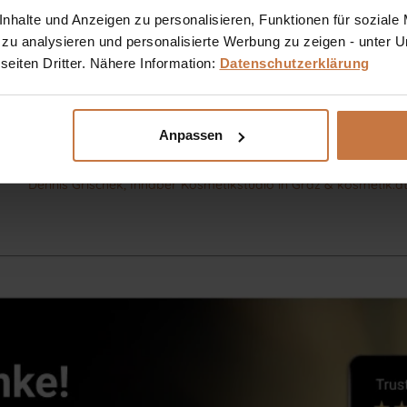
halte und Anzeigen zu personalisieren, Funktionen für soziale
Sie haben eine Frage? Sie wünschen sich eine Produktb
 zu analysieren und personalisierte Werbung zu zeigen - unter
kosmetische Produkt richtig anwendet?
eiten Dritter. Nähere Information:
Datenschutzerklärung
Ich stehe Ihnen gerne persönlich zur Verfügung:
Anpassen
+43 (0)699 17 310 310
Dennis Grischek, Inhaber Kosmetikstudio in Graz & kosmetik.a