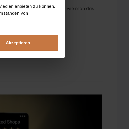
 Medien anbieten zu können,
eratung oder wollen nur wissen, wie man das
 Umständen von
Akzeptieren
t