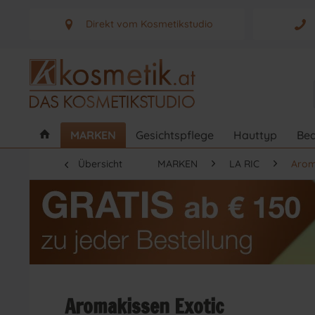
Direkt vom Kosmetikstudio
Aus Graz - Österreich
MARKEN
Gesichtspflege
Hauttyp
Bed
Übersicht
MARKEN
LA RIC
Arom
Aromakissen Exotic