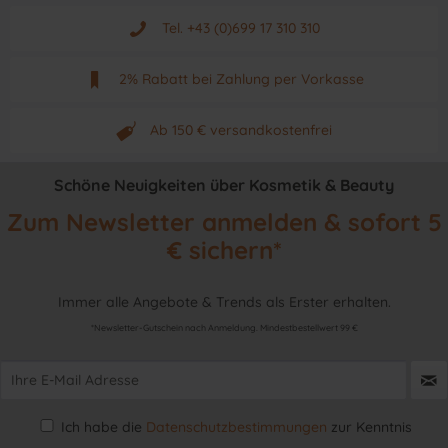
Aus Graz - Österreich
Tel. +43 (0)699 17 310 310
Mo - Fr. von 9 - 17 Uhr
2% Rabatt bei Zahlung per Vorkasse
Neuwertiges & aktuelles Produkt
Ab 150 € versandkostenfrei
Originalprodukt vom Hersteller
Schöne Neuigkeiten über Kosmetik & Beauty
Zum Newsletter anmelden & sofort 5
€ sichern*
Immer alle Angebote & Trends als Erster erhalten.
*Newsletter-Gutschein nach Anmeldung. Mindestbestellwert 99 €
Ich habe die
Datenschutzbestimmungen
zur Kenntnis