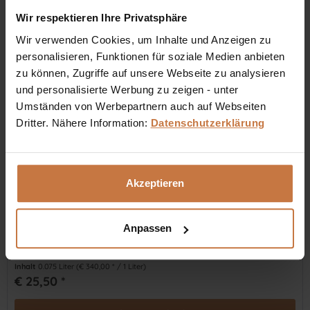
Wir respektieren Ihre Privatsphäre
Wir verwenden Cookies, um Inhalte und Anzeigen zu
personalisieren, Funktionen für soziale Medien anbieten
zu können, Zugriffe auf unsere Webseite zu analysieren
und personalisierte Werbung zu zeigen - unter
Umständen von Werbepartnern auch auf Webseiten
Dritter. Nähere Information:
Datenschutzerklärung
Cleansing Mousse
Akzeptieren
Milde Tenside im pflegenden Reinigungsmousse PHYRIS
Cleansing Mousse befreien die Haut schonend und gründlich
Anpassen
von Make-up und Schmutzpartikeln.
Inhalt
0.075 Liter
(€ 340,00 * / 1 Liter)
€ 25,50 *