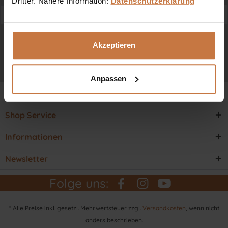
Dritter. Nähere Information:
Datenschutzerklärung
Ich habe die
Datenschutzbestimmungen
zur Kenntnis
Akzeptieren
genommen.
Anpassen
Service Hotline
Shop Service
Informationen
Newsletter
Folge uns:
* Alle Preise inkl. gesetzl. Mehrwertsteuer zzgl.
Versandkosten
, wenn nicht
anders beschrieben.