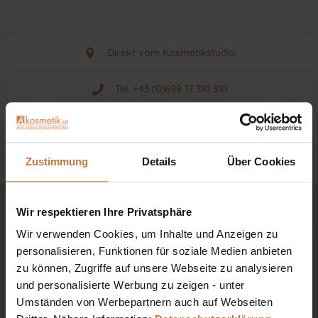
Direkt vom Kosmetikstudio
Aus Graz - Österreich
Tel. +43 (0)699 17 310 310
Mo - Fr. von 9 - 17 Uhr
2% Rabatt bei Zahlung per Vorkasse
Neuwertiges & aktuelles Produkt
Ab 150 € versandkostenfrei
Zustimmung
Details
Über Cookies
Originalprodukt vom Hersteller
Schöne Neuigkeiten über Kosmetik & Beauty
Wir respektieren Ihre Privatsphäre
Zum Newsletter anmelden & sofort 5
Wir verwenden Cookies, um Inhalte und Anzeigen zu
€ sichern*
personalisieren, Funktionen für soziale Medien anbieten
zu können, Zugriffe auf unsere Webseite zu analysieren
Immer alle Angebote & Trends als Erster erhalten.
und personalisierte Werbung zu zeigen - unter
Umständen von Werbepartnern auch auf Webseiten
*Newsletter-Gutschein nach Anmeldung. Mindestbestellwert 99 €