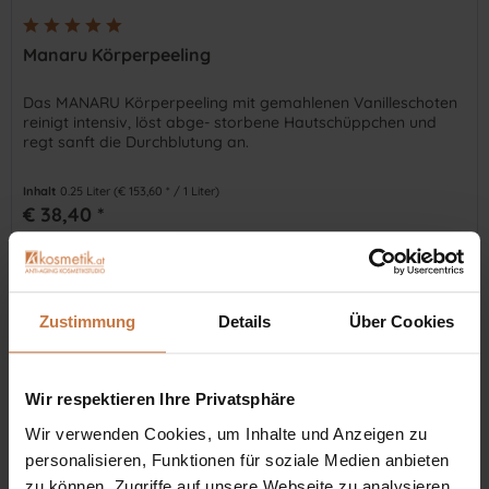
Manaru Körperpeeling
Das MANARU Körperpeeling mit gemahlenen Vanilleschoten
reinigt intensiv, löst abge- storbene Hautschüppchen und
regt sanft die Durchblutung an.
Inhalt
0.25 Liter
(€ 153,60 * / 1 Liter)
€ 38,40 *
In den
Warenkorb
Auf die Wunschliste
Zustimmung
Details
Über Cookies
Wir respektieren Ihre Privatsphäre
Wir verwenden Cookies, um Inhalte und Anzeigen zu
personalisieren, Funktionen für soziale Medien anbieten
zu können, Zugriffe auf unsere Webseite zu analysieren