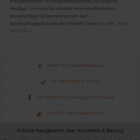
energetisierend, feuchtigkeitsspendend, beruhigend
Hauttyp : normale bis sensible Haut Hautbedürfnis :
Körperpflege Die paradiesischen Spa-
Körperpflegeprodukte der MANARŪ Serie von DR....
mehr
erfahren »
Direkt vom Kosmetikstudio
Aus Graz - Österreich
Tel. +43 (0)699 17 310 310
Mo - Fr. von 9 - 17 Uhr
2% Rabatt bei Zahlung per Vorkasse
Neuwertiges & aktuelles Produkt
Ab 150 € versandkostenfrei
Originalprodukt vom Hersteller
Schöne Neuigkeiten über Kosmetik & Beauty