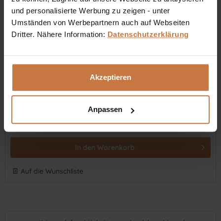
und personalisierte Werbung zu zeigen - unter
Umständen von Werbepartnern auch auf Webseiten
Dritter. Nähere Information:
Datenschutzerklärung
Manaru Handcreme
Die MANARŪ Handcreme ist die Intensivpflege für nachhaltig
Akzeptieren
gepflegte und geschmeidige Hände.
Anpassen
Inhalt
0.075 Liter
(€ 278,67 * / 1 Liter)
€ 20,90 *
In den
Warenkorb
Auf die Wunschliste