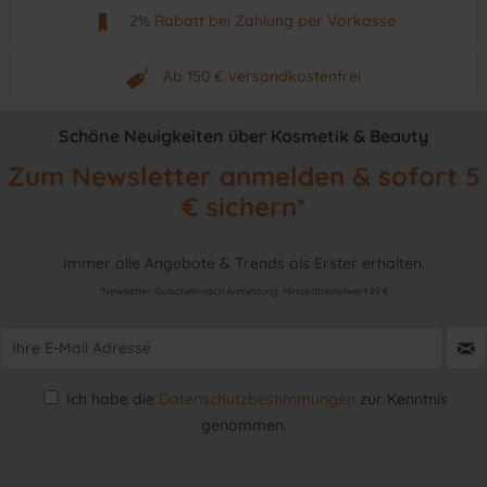
Mo - Fr. von 9 - 17 Uhr
2% Rabatt bei Zahlung per Vorkasse
Neuwertiges & aktuelles Produkt
Ab 150 € versandkostenfrei
Originalprodukt vom Hersteller
Schöne Neuigkeiten über Kosmetik & Beauty
Zum Newsletter anmelden & sofort 5
€ sichern*
Immer alle Angebote & Trends als Erster erhalten.
*Newsletter-Gutschein nach Anmeldung. Mindestbestellwert 99 €
Ich habe die
Datenschutzbestimmungen
zur Kenntnis
genommen.