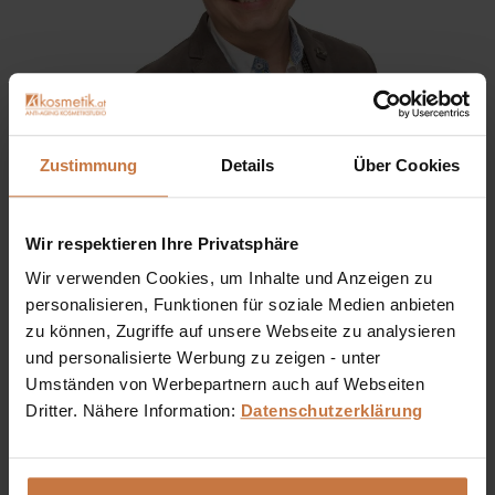
Zustimmung
Details
Über Cookies
Sie haben eine Frage? Sie wünschen sich eine
Produktberatung oder wollen nur wissen, wie man das
Wir respektieren Ihre Privatsphäre
kosmetische Produkt richtig anwendet?
Wir verwenden Cookies, um Inhalte und Anzeigen zu
personalisieren, Funktionen für soziale Medien anbieten
Ich stehe Ihnen gerne persönlich zur Verfügung:
zu können, Zugriffe auf unsere Webseite zu analysieren
und personalisierte Werbung zu zeigen - unter
+43 (0)699 17 310 310
Umständen von Werbepartnern auch auf Webseiten
Dritter. Nähere Information:
Datenschutzerklärung
Dennis Grischek, Inhaber Kosmetikstudio in Graz & kosmetik.at