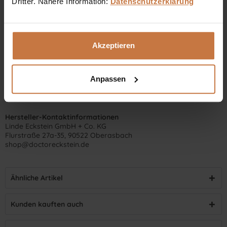
Dritter. Nähere Information:
Datenschutzerklärung
Akzeptieren
Anpassen
Hersteller-Kontaktinformationen
Linde Eckstein GmbH + Co. KG
Flurstraße 27a-35, 90522 Oberasbach
shop@doctoreckstein.de
Ähnliche Artikel
Kunden kauften auch