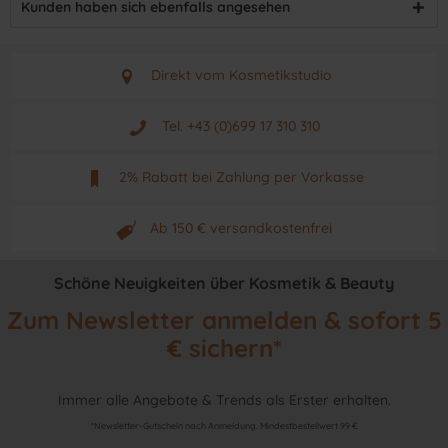
Kunden haben sich ebenfalls angesehen
Direkt vom Kosmetikstudio
Aus Graz - Österreich
Tel. +43 (0)699 17 310 310
Mo - Fr. von 9 - 17 Uhr
2% Rabatt bei Zahlung per Vorkasse
Neuwertiges & aktuelles Produkt
Ab 150 € versandkostenfrei
Originalprodukt vom Hersteller
Schöne Neuigkeiten über Kosmetik & Beauty
Zum Newsletter anmelden & sofort 5
€ sichern*
Immer alle Angebote & Trends als Erster erhalten.
*Newsletter-Gutschein nach Anmeldung. Mindestbestellwert 99 €