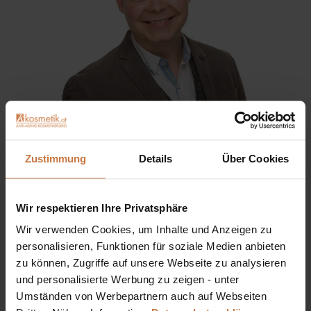
Sie haben eine Frage? Sie wünschen sich eine
Zustimmung
Details
Über Cookies
Produktberatung oder wollen nur wissen, wie man das
kosmetische Produkt richtig anwendet?
Wir respektieren Ihre Privatsphäre
Ich stehe Ihnen gerne persönlich zur Verfügung:
Wir verwenden Cookies, um Inhalte und Anzeigen zu
personalisieren, Funktionen für soziale Medien anbieten
+43 (0)699 17 310 310
zu können, Zugriffe auf unsere Webseite zu analysieren
und personalisierte Werbung zu zeigen - unter
Dennis Grischek, Inhaber Kosmetikstudio in Graz & kosmetik.at
Umständen von Werbepartnern auch auf Webseiten