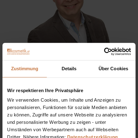
Sie haben eine Frage? Sie wünschen sich eine
Zustimmung
Details
Über Cookies
Produktberatung oder wollen nur wissen, wie man das
kosmetische Produkt richtig anwendet?
Wir respektieren Ihre Privatsphäre
Ich stehe Ihnen gerne persönlich zur Verfügung:
Wir verwenden Cookies, um Inhalte und Anzeigen zu
personalisieren, Funktionen für soziale Medien anbieten
+43 (0)699 17 310 310
zu können, Zugriffe auf unsere Webseite zu analysieren
und personalisierte Werbung zu zeigen - unter
Dennis Grischek, Inhaber Kosmetikstudio in Graz & kosmetik.at
Umständen von Werbepartnern auch auf Webseiten
Dritter. Nähere Information:
Datenschutzerklärung