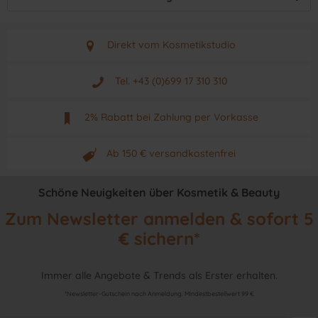
Direkt vom Kosmetikstudio
Aus Graz - Österreich
Tel. +43 (0)699 17 310 310
Mo - Fr. von 9 - 17 Uhr
2% Rabatt bei Zahlung per Vorkasse
Neuwertiges & aktuelles Produkt
Ab 150 € versandkostenfrei
Originalprodukt vom Hersteller
Schöne Neuigkeiten über Kosmetik & Beauty
Zum Newsletter anmelden & sofort 5
€ sichern*
Immer alle Angebote & Trends als Erster erhalten.
*Newsletter-Gutschein nach Anmeldung. Mindestbestellwert 99 €