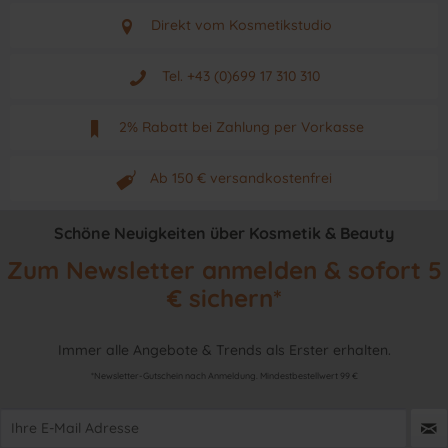
Direkt vom Kosmetikstudio
Aus Graz - Österreich
Tel. +43 (0)699 17 310 310
Mo - Fr. von 9 - 17 Uhr
2% Rabatt bei Zahlung per Vorkasse
Neuwertiges & aktuelles Produkt
Ab 150 € versandkostenfrei
Originalprodukt vom Hersteller
Schöne Neuigkeiten über Kosmetik & Beauty
Zum Newsletter anmelden & sofort 5
€ sichern*
Immer alle Angebote & Trends als Erster erhalten.
*Newsletter-Gutschein nach Anmeldung. Mindestbestellwert 99 €