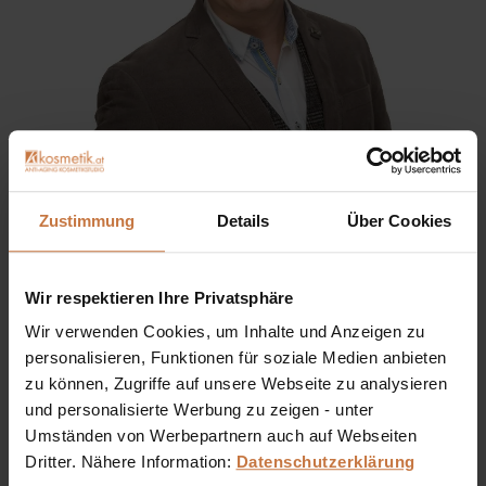
Sie haben eine Frage? Sie wünschen sich eine
Produktberatung oder wollen nur wissen, wie man das
Zustimmung
Details
Über Cookies
kosmetische Produkt richtig anwendet?
Ich stehe Ihnen gerne persönlich zur Verfügung:
Wir respektieren Ihre Privatsphäre
Wir verwenden Cookies, um Inhalte und Anzeigen zu
+43 (0)699 17 310 310
personalisieren, Funktionen für soziale Medien anbieten
zu können, Zugriffe auf unsere Webseite zu analysieren
Dennis Grischek, Inhaber Kosmetikstudio in Graz & kosmetik.at
und personalisierte Werbung zu zeigen - unter
Umständen von Werbepartnern auch auf Webseiten
Dritter. Nähere Information:
Datenschutzerklärung