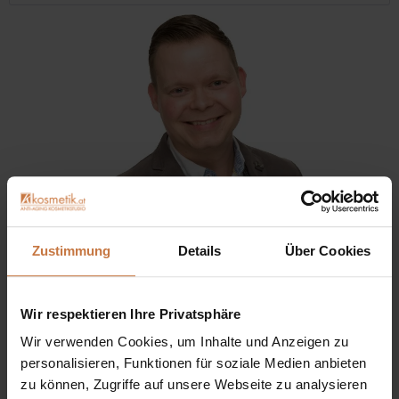
Zustimmung
Details
Über Cookies
Sie haben eine Frage? Sie wünschen sich eine
Wir respektieren Ihre Privatsphäre
Produktberatung oder wollen nur wissen, wie man das
kosmetische Produkt richtig anwendet?
Wir verwenden Cookies, um Inhalte und Anzeigen zu
personalisieren, Funktionen für soziale Medien anbieten
Ich stehe Ihnen gerne persönlich zur Verfügung:
zu können, Zugriffe auf unsere Webseite zu analysieren