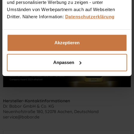
und personalisierte Werbung zu zeigen - unter
+43 (0)699 17 310 310
Umständen von Werbepartnern auch auf Webseiten
Dritter. Nähere Information:
Datenschutzerklärung
Dennis Grischek, Inhaber Kosmetikstudio in Graz & kosmetik.at
Akzeptieren
Anpassen
Hersteller-Kontaktinformationen
Dr. Babor GmbH & Co. KG
Neuenhofstraße 180, 52078 Aachen, Deutschland
service@babor.de