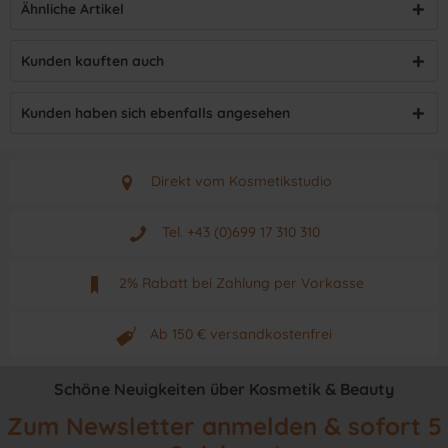
Ähnliche Artikel
Kunden kauften auch
Kunden haben sich ebenfalls angesehen
Direkt vom Kosmetikstudio
Aus Graz - Österreich
Tel. +43 (0)699 17 310 310
Mo - Fr. von 9 - 17 Uhr
2% Rabatt bei Zahlung per Vorkasse
Neuwertiges & aktuelles Produkt
Ab 150 € versandkostenfrei
Originalprodukt vom Hersteller
Schöne Neuigkeiten über Kosmetik & Beauty
Zum Newsletter anmelden & sofort 5