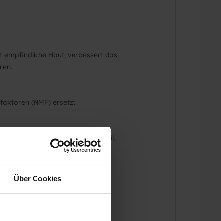
t empfindliche Haut; verbessert das
ren.
sfaktoren (NMF) ersetzt.
cid, PEG-40 Hydrogenated Castor Oil,
Über Cookies