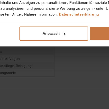
halte und Anzeigen zu personalisieren, Funktionen für soziale
 zu analysieren und personalisierte Werbung zu zeigen - unter
sbereich ausgewählt. Alle nachzulesenen und hier veröffentlichten Aussagen zu den Produkten
eiten Dritter. Nähere Information:
Datenschutzerklärung
ge Haut, Mischhaut, Unreine Haut
Anpassen
, Unreinheiten
 25-34, 35-44, 45-54, 55+
ht
olfrei, Vegan
htspflege, Reinigung
gungstonic