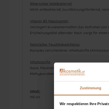
Ätherisches Waldkiefernöl
Wirkt antibakteriell, durchblutungsfördernd, rei
Vitamin B3 (Niacinamid)
Verringert erwiesenermaßen das Auftreten von A
Erscheinungsbild alternder Haut, sorgt für einen
Natürlicher Feuchtigkeitsfaktor
Komplex verschiedener Inhaltsstoffe (Aminosäure
Inhaltsstoffe
Aqua, Niacinamide, Sodium Lactate, Sodium PCA, Gl
Methylparaben, Camphor, Citric Acid, Sodium B
Zustimmung
Inhalt:
190 ml
Wir respektieren Ihre Priva