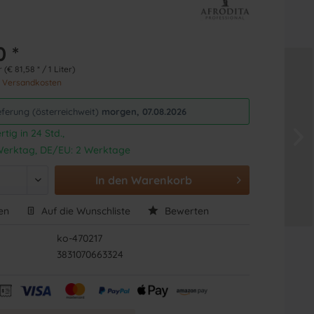
0 *
r (€ 81,58 * / 1 Liter)
. Versandkosten
eferung (österreichweit)
morgen, 07.08.2026
tig in 24 Std.,
1 Werktag, DE/EU: 2 Werktage
In den
Warenkorb
en
Auf die Wunschliste
Bewerten
ko-470217
3831070663324