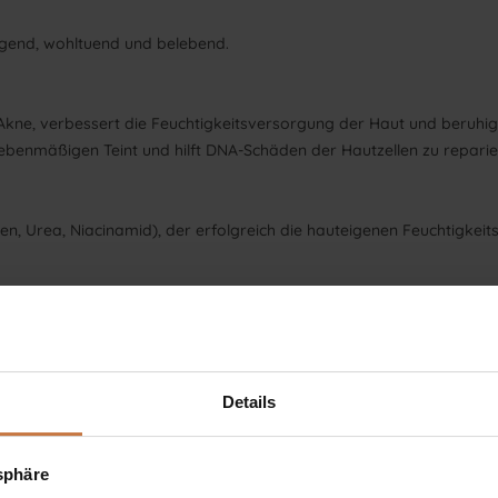
nigend, wohltuend und belebend.
kne, verbessert die Feuchtigkeitsversorgung der Haut und beruhig
 ebenmäßigen Teint und hilft DNA-Schäden der Hautzellen zu reparie
n, Urea, Niacinamid), der erfolgreich die hauteigenen Feuchtigkeit
ycine, Fructose, Urea, Inositol, Pinus Sylvestris Leaf Oil, Lactic A
enzoate, D-Limonene
Details
tsphäre