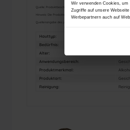
Wir verwenden Cookies, um In
Quelle: Produktbeschreibung vom Hersteller
Zugriffe auf unsere Webseite
Hinweis: Die Produkte wurden für den jeweiligen privaten Anwendung
Werbepartnern auch auf Webs
Quellenangabe des jeweiligen Hersteller.
Hauttyp:
Fetti
Bedürfnis:
Poren
Alter:
18-24,
Anwendungsbereich:
Gesic
Produktmerkmal:
Alkoh
Produktart:
Gesic
Reinigung:
Reini