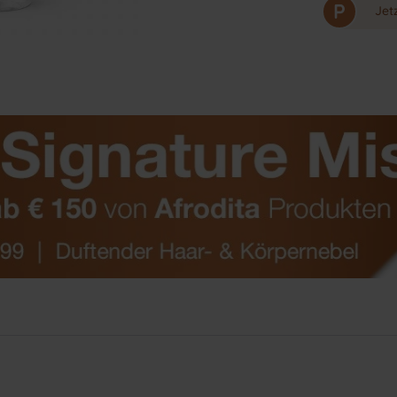
P
Jet