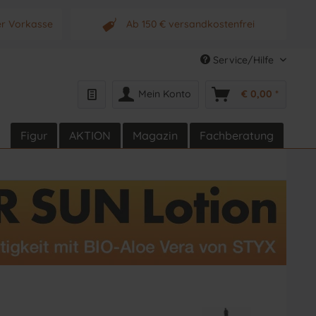
er Vorkasse
Ab 150 € versandkostenfrei
s Produkt
Originalprodukt vom Hersteller
Service/Hilfe
Mein Konto
€ 0,00 *
Figur
AKTION
Magazin
Fachberatung