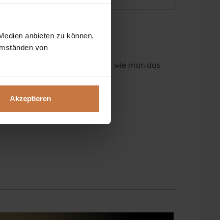
 Medien anbieten zu können,
 Umständen von
eratung oder wollen nur wissen, wie man das
Akzeptieren
t