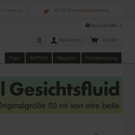
er Vorkasse
Ab 150 € versandkostenfrei
s Produkt
Originalprodukt vom Hersteller
Service/Hilfe
Mein Konto
€ 0,00 *
Figur
AKTION
Magazin
Fachberatung