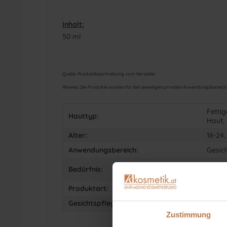
Inhalt:
50 ml
Quelle: Produktbeschreibung vom Hersteller
Hinweis: Die Produkte wurden für den jeweiligen privaten Anwendungsbereich a
Fetti
Hauttyp:
Haut,
Alter:
18-24,
Anwendungsbereich:
Gesic
Feuch
Bedürfnis:
Stärk
Produktart:
Gesic
Gesichtspflege:
Serum
Zustimmung