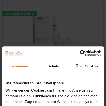
Versandkostenfrei
Expert LAB Pigment Therapy System Set /...
Zustimmung
Details
Über Cookies
Nachtserum mit Retinal, das eine starke Anti-Aging-Wirkung
bietet, Falten um bis zu 87 % reduziert und die Haut im Schlaf
verjüngt.
Wir respektieren Ihre Privatsphäre
Wir verwenden Cookies, um Inhalte und Anzeigen zu
Inhalt
0.1 Liter
(€ 1.953,00 * / 1 Liter)
€ 195,30 *
personalisieren, Funktionen für soziale Medien anbieten
zu können, Zugriffe auf unsere Webseite zu analysieren