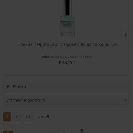
Timexpert Hydraluronic Hyaluronic 3D Force Serum
Inhalt
0.03 Liter
(€ 2.136,67 * / 1 Liter)
€ 64,10 *
Filtern
1
von
5