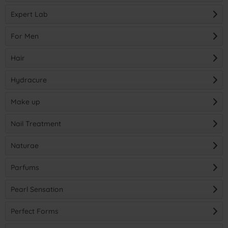
(
1
)
Expert Lab
For Men
(
3
)
Hair
(
1
)
(
12
)
Hydracure
Make up
Nail Treatment
Naturae
Parfums
Pearl Sensation
Perfect Forms