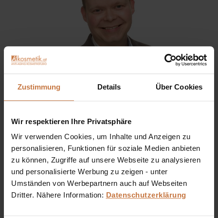
Zustimmung
Details
Über Cookies
Wir respektieren Ihre Privatsphäre
Sie haben eine Frage? Sie wünschen sich eine
Produktberatung oder wollen nur wissen, wie man das
Wir verwenden Cookies, um Inhalte und Anzeigen zu
kosmetische Produkt richtig anwendet?
personalisieren, Funktionen für soziale Medien anbieten
zu können, Zugriffe auf unsere Webseite zu analysieren
Ich stehe Ihnen gerne persönlich zur Verfügung:
und personalisierte Werbung zu zeigen - unter
Umständen von Werbepartnern auch auf Webseiten
+43 (0)699 17 310 310
Dritter. Nähere Information:
Datenschutzerklärung