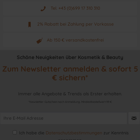
Aus Graz - Österreich
Tel. +43 (0)699 17 310 310
Mo - Fr. von 9 - 17 Uhr
2% Rabatt bei Zahlung per Vorkasse
Neuwertiges & aktuelles Produkt
Ab 150 € versandkostenfrei
Originalprodukt vom Hersteller
Schöne Neuigkeiten über Kosmetik & Beauty
Zum Newsletter anmelden & sofort 5
€ sichern*
Immer alle Angebote & Trends als Erster erhalten.
*Newsletter-Gutschein nach Anmeldung. Mindestbestellwert 99 €
Ich habe die
Datenschutzbestimmungen
zur Kenntnis